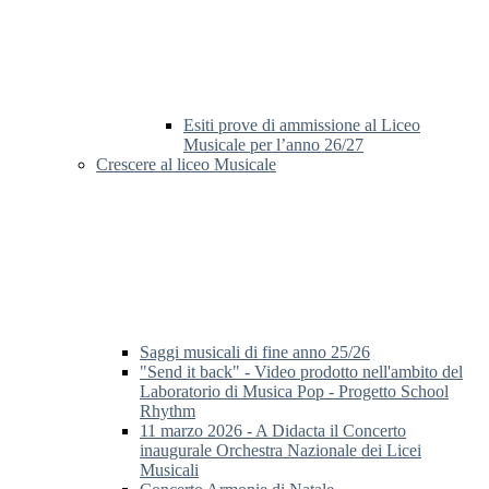
Esiti prove di ammissione al Liceo
Musicale per l’anno 26/27
Crescere al liceo Musicale
Saggi musicali di fine anno 25/26
"Send it back" - Video prodotto nell'ambito del
Laboratorio di Musica Pop - Progetto School
Rhythm
11 marzo 2026 - A Didacta il Concerto
inaugurale Orchestra Nazionale dei Licei
Musicali