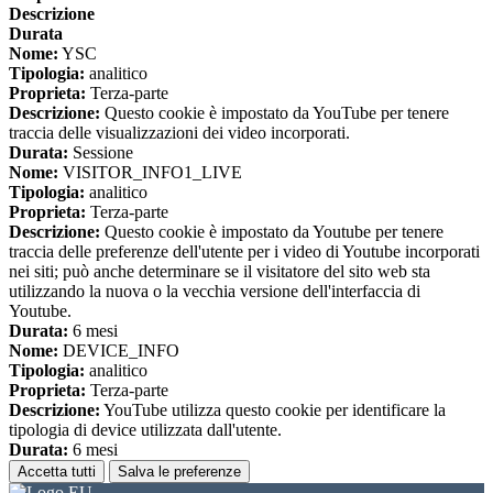
Descrizione
Durata
Nome:
YSC
Tipologia:
analitico
Proprieta:
Terza-parte
Descrizione:
Questo cookie è impostato da YouTube per tenere
traccia delle visualizzazioni dei video incorporati.
Durata:
Sessione
Nome:
VISITOR_INFO1_LIVE
Tipologia:
analitico
Proprieta:
Terza-parte
Descrizione:
Questo cookie è impostato da Youtube per tenere
traccia delle preferenze dell'utente per i video di Youtube incorporati
nei siti; può anche determinare se il visitatore del sito web sta
utilizzando la nuova o la vecchia versione dell'interfaccia di
Youtube.
Durata:
6 mesi
Nome:
DEVICE_INFO
Tipologia:
analitico
Proprieta:
Terza-parte
Descrizione:
YouTube utilizza questo cookie per identificare la
tipologia di device utilizzata dall'utente.
Durata:
6 mesi
Accetta tutti
Salva le preferenze