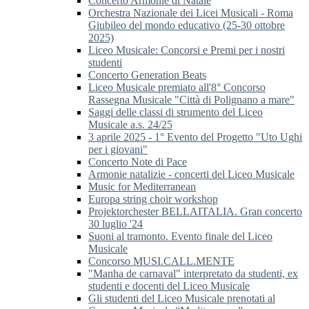
Concerto Armonie di Natale
Orchestra Nazionale dei Licei Musicali - Roma
Giubileo del mondo educativo (25-30 ottobre
2025)
Liceo Musicale: Concorsi e Premi per i nostri
studenti
Concerto Generation Beats
Liceo Musicale premiato all'8° Concorso
Rassegna Musicale "Città di Polignano a mare"
Saggi delle classi di strumento del Liceo
Musicale a.s. 24/25
3 aprile 2025 - 1° Evento del Progetto "Uto Ughi
per i giovani"
Concerto Note di Pace
Armonie natalizie - concerti del Liceo Musicale
Music for Mediterranean
Europa string choir workshop
Projektorchester BELLAITALIA. Gran concerto
30 luglio '24
Suoni al tramonto. Evento finale del Liceo
Musicale
Concorso MUSI.CALL.MENTE
"Manha de carnaval" interpretato da studenti, ex
studenti e docenti del Liceo Musicale
Gli studenti del Liceo Musicale prenotati al