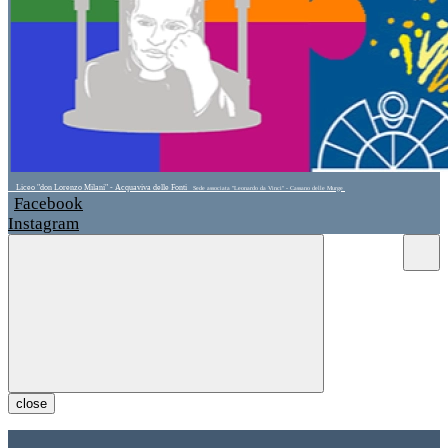
Liceo "don Lorenzo Milani" - Acquaviva delle Fonti
Sede associata "Leonardo da Vinci" - Cassano delle Murge
Facebook
Instagram
close