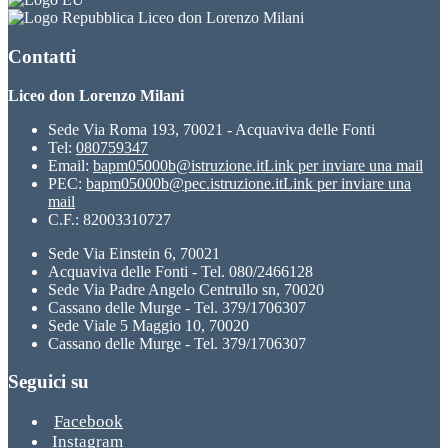
Liceo don Lorenzo Milani
Contatti
Liceo don Lorenzo Milani
Sede Via Roma 193, 70021 - Acquaviva delle Fonti
Tel:
080759347
Email:
bapm05000b@istruzione.it
Link per inviare una mail
PEC:
bapm05000b@pec.istruzione.it
Link per inviare una
mail
C.F.: 82003310727
Sede Via Einstein 6, 70021
Acquaviva delle Fonti - Tel. 080/2466128
Sede Via Padre Angelo Centrullo sn, 70020
Cassano delle Murge - Tel. 379/1706307
Sede Viale 5 Maggio 10, 70020
Cassano delle Murge - Tel. 379/1706307
Seguici su
Facebook
Instagram