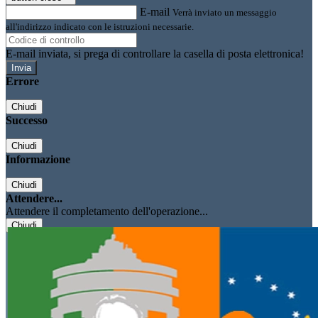
E-mail
Verrà inviato un messaggio
all'indirizzo indicato con le istruzioni necessarie.
E-mail inviata, si prega di controllare la casella di posta elettronica!
Errore
Chiudi
Successo
Chiudi
Informazione
Chiudi
Attendere...
Attendere il completamento dell'operazione...
Chiudi