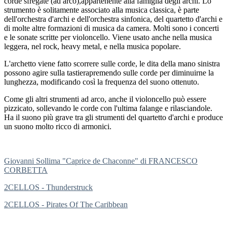
corde sfregate (ad arco),appartenente alla famiglia degli archi. Lo
strumento è solitamente associato alla musica classica, è parte
dell'orchestra d'archi e dell'orchestra sinfonica, del quartetto d'archi e
di molte altre formazioni di musica da camera. Molti sono i concerti
e le sonate scritte per violoncello. Viene usato anche nella musica
leggera, nel rock, heavy metal, e nella musica popolare.
L'archetto viene fatto scorrere sulle corde, le dita della mano sinistra
possono agire sulla tastierapremendo sulle corde per diminuirne la
lunghezza, modificando così la frequenza del suono ottenuto.
Come gli altri strumenti ad arco, anche il violoncello può essere
pizzicato, sollevando le corde con l'ultima falange e rilasciandole.
Ha il suono più grave tra gli strumenti del quartetto d'archi e produce
un suono molto ricco di armonici.
Giovanni Sollima "Caprice de Chaconne" di FRANCESCO
CORBETTA
2CELLOS - Thunderstruck
2CELLOS - Pirates Of The Caribbean