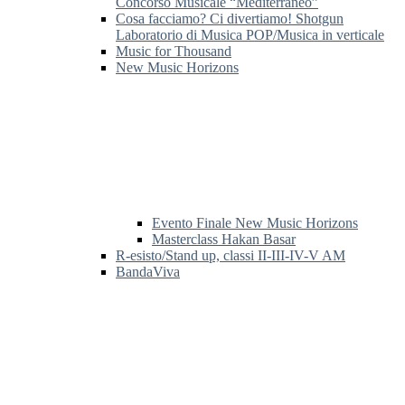
Concorso Musicale “Mediterraneo”
Cosa facciamo? Ci divertiamo! Shotgun
Laboratorio di Musica POP/Musica in verticale
Music for Thousand
New Music Horizons
Evento Finale New Music Horizons
Masterclass Hakan Basar
R-esisto/Stand up, classi II-III-IV-V AM
BandaViva