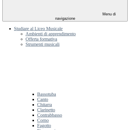
Menu di
navigazione
Studiare al Liceo Musicale
Ambienti di apprendimento
Offerta formativa
Strumenti musicali
Bassotuba
Canto
Chitarra
Clarinetto
Contrabbasso
Corno
Fagotto