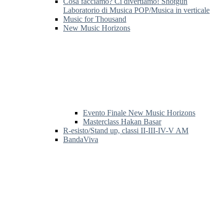
Cosa facciamo? Ci divertiamo! Shotgun
Laboratorio di Musica POP/Musica in verticale
Music for Thousand
New Music Horizons
Evento Finale New Music Horizons
Masterclass Hakan Basar
R-esisto/Stand up, classi II-III-IV-V AM
BandaViva