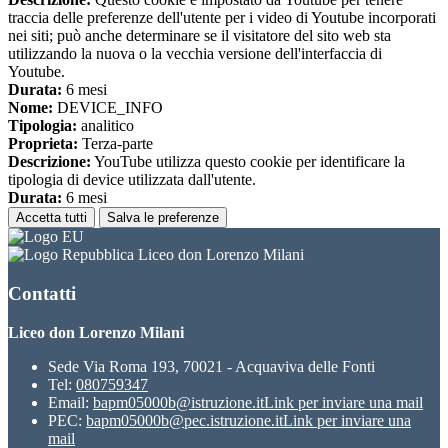
traccia delle preferenze dell'utente per i video di Youtube incorporati
nei siti; può anche determinare se il visitatore del sito web sta
utilizzando la nuova o la vecchia versione dell'interfaccia di
Youtube.
Durata:
6 mesi
Nome:
DEVICE_INFO
Tipologia:
analitico
Proprieta:
Terza-parte
Descrizione:
YouTube utilizza questo cookie per identificare la
tipologia di device utilizzata dall'utente.
Durata:
6 mesi
Accetta tutti
Salva le preferenze
Liceo don Lorenzo Milani
Contatti
Liceo don Lorenzo Milani
Sede Via Roma 193, 70021 - Acquaviva delle Fonti
Tel:
080759347
Email:
bapm05000b@istruzione.it
Link per inviare una mail
PEC:
bapm05000b@pec.istruzione.it
Link per inviare una
mail