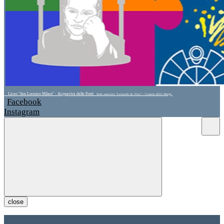
Liceo "don Lorenzo Milani" - Acquaviva delle Fonti
Sede associata "Leonardo da Vinci" - Cassano delle Murge
Facebook
Instagram
close