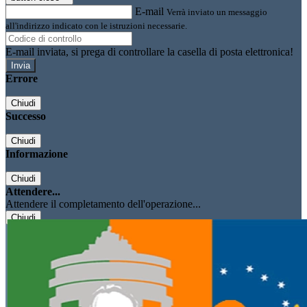
E-mail
Verrà inviato un messaggio
all'indirizzo indicato con le istruzioni necessarie.
E-mail inviata, si prega di controllare la casella di posta elettronica!
Errore
Chiudi
Successo
Chiudi
Informazione
Chiudi
Attendere...
Attendere il completamento dell'operazione...
Chiudi