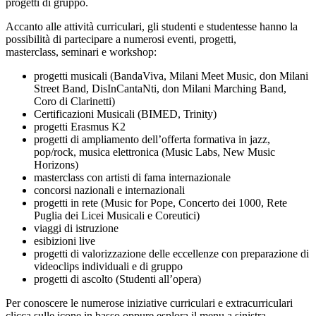
progetti di gruppo.
Accanto alle attività curriculari, gli studenti e studentesse hanno la
possibilità di partecipare a numerosi eventi, progetti,
masterclass, seminari e workshop:
progetti musicali (BandaViva, Milani Meet Music, don Milani
Street Band, DisInCantaNti, don Milani Marching Band,
Coro di Clarinetti)
Certificazioni Musicali (BIMED, Trinity)
progetti Erasmus K2
progetti di ampliamento dell’offerta formativa in jazz,
pop/rock, musica elettronica (Music Labs, New Music
Horizons)
masterclass con artisti di fama internazionale
concorsi nazionali e internazionali
progetti in rete (Music for Pope, Concerto dei 1000, Rete
Puglia dei Licei Musicali e Coreutici)
viaggi di istruzione
esibizioni live
progetti di valorizzazione delle eccellenze con preparazione di
videoclips individuali e di gruppo
progetti di ascolto (Studenti all’opera)
Per conoscere le numerose iniziative curriculari e extracurriculari
clicca sulle icone in basso oppure esplora il menu a sinistra.