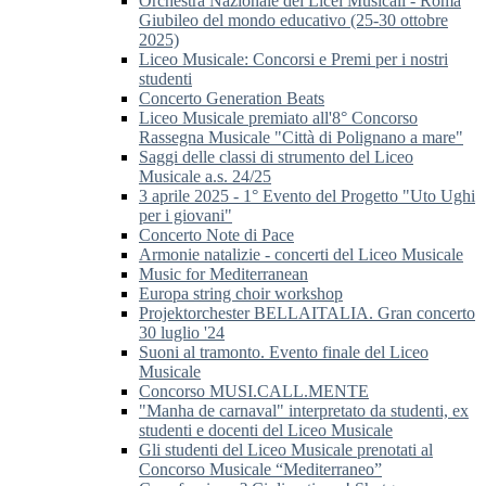
Orchestra Nazionale dei Licei Musicali - Roma
Giubileo del mondo educativo (25-30 ottobre
2025)
Liceo Musicale: Concorsi e Premi per i nostri
studenti
Concerto Generation Beats
Liceo Musicale premiato all'8° Concorso
Rassegna Musicale "Città di Polignano a mare"
Saggi delle classi di strumento del Liceo
Musicale a.s. 24/25
3 aprile 2025 - 1° Evento del Progetto "Uto Ughi
per i giovani"
Concerto Note di Pace
Armonie natalizie - concerti del Liceo Musicale
Music for Mediterranean
Europa string choir workshop
Projektorchester BELLAITALIA. Gran concerto
30 luglio '24
Suoni al tramonto. Evento finale del Liceo
Musicale
Concorso MUSI.CALL.MENTE
"Manha de carnaval" interpretato da studenti, ex
studenti e docenti del Liceo Musicale
Gli studenti del Liceo Musicale prenotati al
Concorso Musicale “Mediterraneo”