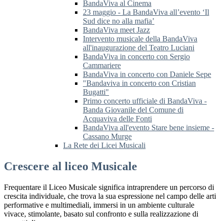
BandaViva al Cinema
23 maggio - La BandaViva all’evento ‘Il
Sud dice no alla mafia’
BandaViva meet Jazz
Intervento musicale della BandaViva
all'inaugurazione del Teatro Luciani
BandaViva in concerto con Sergio
Cammariere
BandaViva in concerto con Daniele Sepe
"Bandaviva in concerto con Cristian
Bugatti"
Primo concerto ufficiale di BandaViva -
Banda Giovanile del Comune di
Acquaviva delle Fonti
BandaViva all'evento Stare bene insieme -
Cassano Murge
La Rete dei Licei Musicali
Crescere al liceo Musicale
Frequentare il Liceo Musicale significa intraprendere un percorso di
crescita individuale, che trova la sua espressione nel campo delle arti
performative e multimediali, immersi in un ambiente culturale
vivace, stimolante, basato sul confronto e sulla realizzazione di