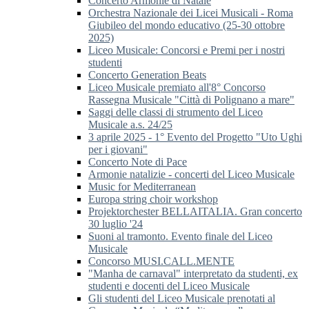
Concerto Armonie di Natale
Orchestra Nazionale dei Licei Musicali - Roma
Giubileo del mondo educativo (25-30 ottobre
2025)
Liceo Musicale: Concorsi e Premi per i nostri
studenti
Concerto Generation Beats
Liceo Musicale premiato all'8° Concorso
Rassegna Musicale "Città di Polignano a mare"
Saggi delle classi di strumento del Liceo
Musicale a.s. 24/25
3 aprile 2025 - 1° Evento del Progetto "Uto Ughi
per i giovani"
Concerto Note di Pace
Armonie natalizie - concerti del Liceo Musicale
Music for Mediterranean
Europa string choir workshop
Projektorchester BELLAITALIA. Gran concerto
30 luglio '24
Suoni al tramonto. Evento finale del Liceo
Musicale
Concorso MUSI.CALL.MENTE
"Manha de carnaval" interpretato da studenti, ex
studenti e docenti del Liceo Musicale
Gli studenti del Liceo Musicale prenotati al