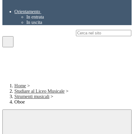
Orientamento
In entrata
In uscita
Campo di ricerca per le pagine del sito
Home
>
Studiare al Liceo Musicale
>
Strumenti musicali
>
Oboe