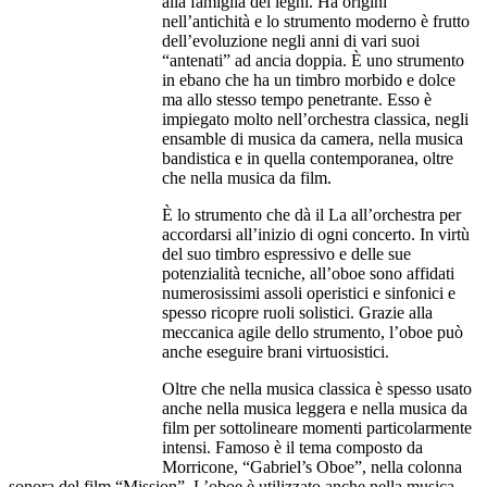
alla famiglia del legni. Ha origini
nell’antichità e lo strumento moderno è frutto
dell’evoluzione negli anni di vari suoi
“antenati” ad ancia doppia. È uno strumento
in ebano che ha un timbro morbido e dolce
ma allo stesso tempo penetrante. Esso è
impiegato molto nell’orchestra classica, negli
ensamble di musica da camera, nella musica
bandistica e in quella contemporanea, oltre
che nella musica da film.
È lo strumento che dà il La all’orchestra per
accordarsi all’inizio di ogni concerto. In virtù
del suo timbro espressivo e delle sue
potenzialità tecniche, all’oboe sono affidati
numerosissimi assoli operistici e sinfonici e
spesso ricopre ruoli solistici. Grazie alla
meccanica agile dello strumento, l’oboe può
anche eseguire brani virtuosistici.
Oltre che nella musica classica è spesso usato
anche nella musica leggera e nella musica da
film per sottolineare momenti particolarmente
intensi. Famoso è il tema composto da
Morricone, “Gabriel’s Oboe”, nella colonna
sonora del film “Mission”. L’oboe è utilizzato anche nella musica