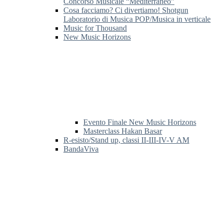
Concorso Musicale “Mediterraneo”
Cosa facciamo? Ci divertiamo! Shotgun
Laboratorio di Musica POP/Musica in verticale
Music for Thousand
New Music Horizons
Evento Finale New Music Horizons
Masterclass Hakan Basar
R-esisto/Stand up, classi II-III-IV-V AM
BandaViva