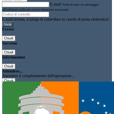
E-mail
Verrà inviato un messaggio
all'indirizzo indicato con le istruzioni necessarie.
E-mail inviata, si prega di controllare la casella di posta elettronica!
Errore
Chiudi
Successo
Chiudi
Informazione
Chiudi
Attendere...
Attendere il completamento dell'operazione...
Chiudi