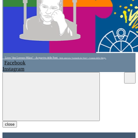
Liceo "don Lorenzo Milani" - Acquaviva delle Fonti
Sede associata "Leonardo da Vinci" - Cassano delle Murge
Facebook
Instagram
close