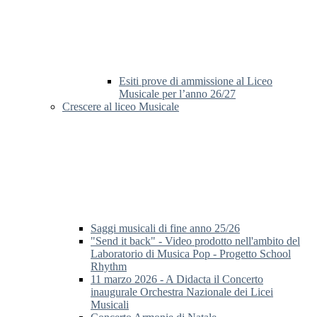
Esiti prove di ammissione al Liceo
Musicale per l’anno 26/27
Crescere al liceo Musicale
Saggi musicali di fine anno 25/26
"Send it back" - Video prodotto nell'ambito del
Laboratorio di Musica Pop - Progetto School
Rhythm
11 marzo 2026 - A Didacta il Concerto
inaugurale Orchestra Nazionale dei Licei
Musicali