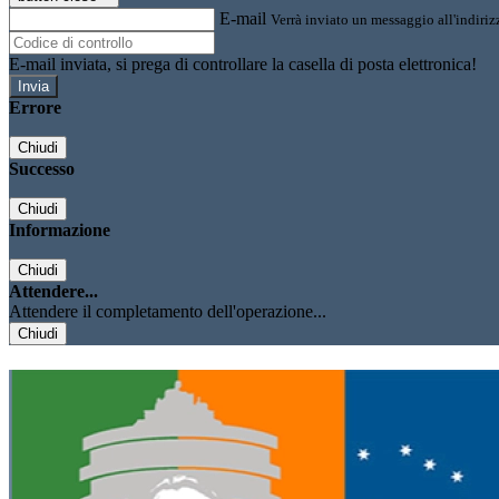
E-mail
Verrà inviato un messaggio all'indirizz
E-mail inviata, si prega di controllare la casella di posta elettronica!
Errore
Chiudi
Successo
Chiudi
Informazione
Chiudi
Attendere...
Attendere il completamento dell'operazione...
Chiudi