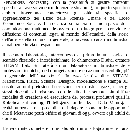
Networkers, Podcasting, con la possibilità di gestire contenuti
specifici attraverso videoconferenze e streaming; in questo specifico
ambito troveranno concretezza gli obiettivi specifici di
apprendimento del Liceo delle Scienze Umane e del Liceo
Economico Sociale. In sostanza si tratterà di uno spazio della
comunicazione multimediale ovvero di un luogo per la creazione e
diffusione di contenuti legati al mondo dell'attualità, della storia,
dell'arte e della cultura in generale, attraverso i canali multimediali
attualmente in via di espansione.
Il secondo laboratorio, interconnesso al primo in una logica di
scambio flessibile e interdisciplinare, lo chiameremo Digital creators
STEAM Lab. Si tratterà di un laboratorio multimediale delle
professioni tecniche, della progettazione e creazione sostenibile, più
in generale dell'"invenzione". In esso le discipline STEAM,
Matematica, Fisica, Scienze, Disegno, modellazione e stampa 3D,
costituiranno il pretesto e l'occasione per i nostri ragazzi, e per gli
stessi docenti, di misurarsi con le attuali e sempre più diffuse
modalità di creazione ed esecuzione dei processi produttivi quali la
Robotica e il coding, l'Intelligenza artificiale, il Data Mining, la
realtà aumentata e la possibilità di indagare e sondare le opportunità
che il Metaverso potrà offrire ai giovani di oggi ovvero agli adulti di
domani.
L'idea di interconnettere i due laboratori in una logica inter e trans-