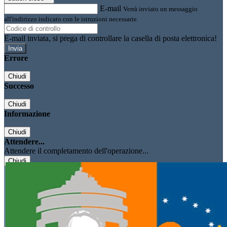
E-mail
Verrà inviato un messaggio
all'indirizzo indicato con le istruzioni necessarie.
E-mail inviata, si prega di controllare la casella di posta elettronica!
Errore
Chiudi
Successo
Chiudi
Informazione
Chiudi
Attendere...
Attendere il completamento dell'operazione...
Chiudi