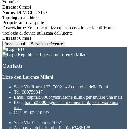
Youtube.
Durata:
6 mesi
Nome:
DEVICE_INFO
Tipologia:
analitico
Proprieta:
Terza-parte
Descrizione:
YouTube utilizza questo cookie per identificare la
tipologia di device utilizzata dall'utente.
Durata:
6 mesi
Accetta tutti
Salva le preferenze
Liceo don Lorenzo Milani
Contatti
Liceo don Lorenzo Milani
Sede Via Roma 193, 70021 - Acquaviva delle Fonti
Tel:
080759347
Email:
bapm05000b@istruzione.it
Link per inviare una mail
PEC:
bapm05000b@pec.istruzione.it
Link per inviare una
mail
C.F.: 82003310727
Sede Via Einstein 6, 70021
Acquaviva delle Fonti - Tel. 080/2466128