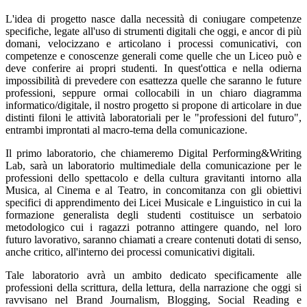
L'idea di progetto nasce dalla necessità di coniugare competenze
specifiche, legate all'uso di strumenti digitali che oggi, e ancor di più
domani, velocizzano e articolano i processi comunicativi, con
competenze e conoscenze generali come quelle che un Liceo può e
deve conferire ai propri studenti. In quest'ottica e nella odierna
impossibilità di prevedere con esattezza quelle che saranno le future
professioni, seppure ormai collocabili in un chiaro diagramma
informatico/digitale, il nostro progetto si propone di articolare in due
distinti filoni le attività laboratoriali per le "professioni del futuro",
entrambi improntati al macro-tema della comunicazione.
Il primo laboratorio, che chiameremo Digital Performing&Writing
Lab, sarà un laboratorio multimediale della comunicazione per le
professioni dello spettacolo e della cultura gravitanti intorno alla
Musica, al Cinema e al Teatro, in concomitanza con gli obiettivi
specifici di apprendimento dei Licei Musicale e Linguistico in cui la
formazione generalista degli studenti costituisce un serbatoio
metodologico cui i ragazzi potranno attingere quando, nel loro
futuro lavorativo, saranno chiamati a creare contenuti dotati di senso,
anche critico, all'interno dei processi comunicativi digitali.
Tale laboratorio avrà un ambito dedicato specificamente alle
professioni della scrittura, della lettura, della narrazione che oggi si
ravvisano nel Brand Journalism, Blogging, Social Reading e