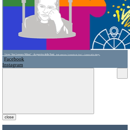
Liceo "don Lorenzo Milani" - Acquaviva delle Fonti
Sede associata "Leonardo da Vinci" - Cassano delle Murge
Facebook
Instagram
close