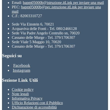
Email:
bapm05000b@istruzione.it
Link per inviare una mail
PEC:
bapm05000b@pec.istruzione.it
Link per inviare una
mail
C.F.: 82003310727
Sede Via Einstein 6, 70021
Acquaviva delle Fonti - Tel. 080/2466128
Sede Via Padre Angelo Centrullo sn, 70020
Cassano delle Murge - Tel. 379/1706307
Sede Viale 5 Maggio 10, 70020
Cassano delle Murge - Tel. 379/1706307
Seguici su
Facebook
Instagram
Sezione Link Utili
Cookie policy
Note legali
Informativa Privacy
Ufficio Relazioni con il Pubblico
Dichiarazione di accessibilità