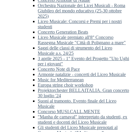
Concerto Armonie di Natale
Orchestra Nazionale dei Licei Musicali - Roma
Giubileo del mondo educativo (25-30 ottobre
2025)
Liceo Musicale: Concorsi e Premi per i nostri
studenti
Concerto Generation Beats
Liceo Musicale premiato all'8° Concorso
Rassegna Musicale "Città di Polignano a mare"
Saggi delle classi di strumento del Liceo
Musicale a.s. 24/25
3 aprile 2025 - 1° Evento del Progetto "Uto Ughi
per i giovani"
Concerto Note di Pace
Armonie natalizie - concerti del Liceo Musicale
Music for Mediterranean
Europa string choir workshop
Projektorchester BELLAITALIA. Gran concerto
30 luglio '24
Suoni al tramonto. Evento finale del Liceo
Musicale
Concorso MUSI.CALL.MENTE
"Manha de carnaval" interpretato da studenti, ex
studenti e docenti del Liceo Musicale
Gli studenti del Liceo Musicale prenotati al