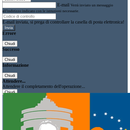
E-mail
Verrà inviato un messaggio
all'indirizzo indicato con le istruzioni necessarie.
E-mail inviata, si prega di controllare la casella di posta elettronica!
Errore
Chiudi
Successo
Chiudi
Informazione
Chiudi
Attendere...
Attendere il completamento dell'operazione...
Chiudi