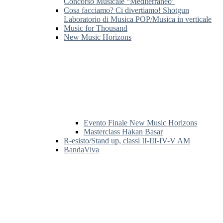
Concorso Musicale “Mediterraneo”
Cosa facciamo? Ci divertiamo! Shotgun
Laboratorio di Musica POP/Musica in verticale
Music for Thousand
New Music Horizons
Evento Finale New Music Horizons
Masterclass Hakan Basar
R-esisto/Stand up, classi II-III-IV-V AM
BandaViva