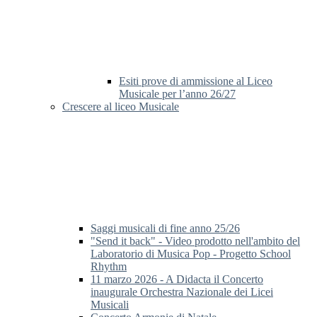
Esiti prove di ammissione al Liceo
Musicale per l’anno 26/27
Crescere al liceo Musicale
Saggi musicali di fine anno 25/26
"Send it back" - Video prodotto nell'ambito del
Laboratorio di Musica Pop - Progetto School
Rhythm
11 marzo 2026 - A Didacta il Concerto
inaugurale Orchestra Nazionale dei Licei
Musicali