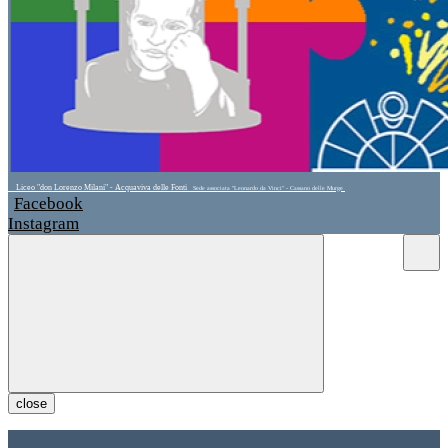
Liceo "don Lorenzo Milani" - Acquaviva delle Fonti
Sede associata "Leonardo da Vinci" - Cassano delle Murge
Facebook
Instagram
close