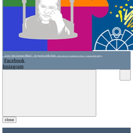
Liceo "don Lorenzo Milani" - Acquaviva delle Fonti
Sede associata "Leonardo da Vinci" - Cassano delle Murge
Facebook
Instagram
close