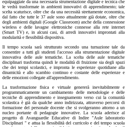
equipaggiate da una necessaria strumentazione digitale e tecnica che
le vedrà trasformate in ambienti innovativi di apprendimento; tale
scelta scaturisce, oltre che da una necessità strettamente economica,
dal fatto che tutte le 37 aule sono attualmente già dotate, oltre che
degli ambienti digitali (Google Classroom) anche della connessione
wireless e delle lavagne elettroniche connesse alla rete internet
(Smart TV) e, in alcuni casi, di arredi innovativi improntati alla
modularità e flessibilità dispositiva.
Il tempo scuola sarà strutturato secondo una turnazione tale da
consentire a tutti gli studenti l'accesso alla strumentazione digitale
innovativa delle aule tematiche. La scelta delle aule tematiche
disciplinari trasforma quindi le modalità di fruizione sia degli spazi
che dei tempi scolastici, e impronta le esperienze quotidiane alla
dinamicità e allo scambio continuo e costante delle esperienze e
delle emozioni collegate all'apprendimento.
La trasformazione fisica e virtuale genererà inevitabilmente e
programmaticamente un cambiamento delle metodologie e delle
tecniche di apprendimento e insegnamento verso cui la comunità
scolastica è già da qualche anno indirizzata, attraverso percorsi di
formazione del personale docente che si svolgeranno attorno a un
nucleo portante di pedagogie innovative. La scuola aderisce al
progetto di Avanguardie Educative di Indire "Aule laboratorio
Disciplinari " e attua la flessibilità del curricolo e del tempo scuola