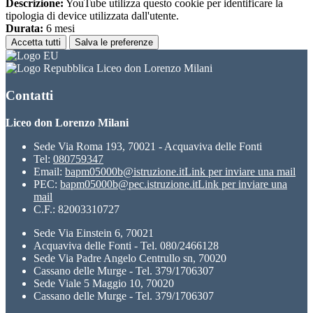
Descrizione:
YouTube utilizza questo cookie per identificare la
tipologia di device utilizzata dall'utente.
Durata:
6 mesi
Accetta tutti
Salva le preferenze
Liceo don Lorenzo Milani
Contatti
Liceo don Lorenzo Milani
Sede Via Roma 193, 70021 - Acquaviva delle Fonti
Tel:
080759347
Email:
bapm05000b@istruzione.it
Link per inviare una mail
PEC:
bapm05000b@pec.istruzione.it
Link per inviare una
mail
C.F.: 82003310727
Sede Via Einstein 6, 70021
Acquaviva delle Fonti - Tel. 080/2466128
Sede Via Padre Angelo Centrullo sn, 70020
Cassano delle Murge - Tel. 379/1706307
Sede Viale 5 Maggio 10, 70020
Cassano delle Murge - Tel. 379/1706307