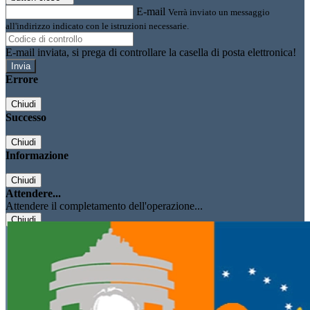
E-mail
Verrà inviato un messaggio
all'indirizzo indicato con le istruzioni necessarie.
E-mail inviata, si prega di controllare la casella di posta elettronica!
Errore
Chiudi
Successo
Chiudi
Informazione
Chiudi
Attendere...
Attendere il completamento dell'operazione...
Chiudi