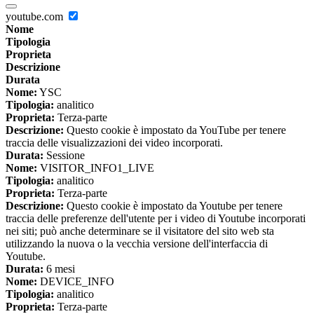
youtube.com
Nome
Tipologia
Proprieta
Descrizione
Durata
Nome:
YSC
Tipologia:
analitico
Proprieta:
Terza-parte
Descrizione:
Questo cookie è impostato da YouTube per tenere
traccia delle visualizzazioni dei video incorporati.
Durata:
Sessione
Nome:
VISITOR_INFO1_LIVE
Tipologia:
analitico
Proprieta:
Terza-parte
Descrizione:
Questo cookie è impostato da Youtube per tenere
traccia delle preferenze dell'utente per i video di Youtube incorporati
nei siti; può anche determinare se il visitatore del sito web sta
utilizzando la nuova o la vecchia versione dell'interfaccia di
Youtube.
Durata:
6 mesi
Nome:
DEVICE_INFO
Tipologia:
analitico
Proprieta:
Terza-parte