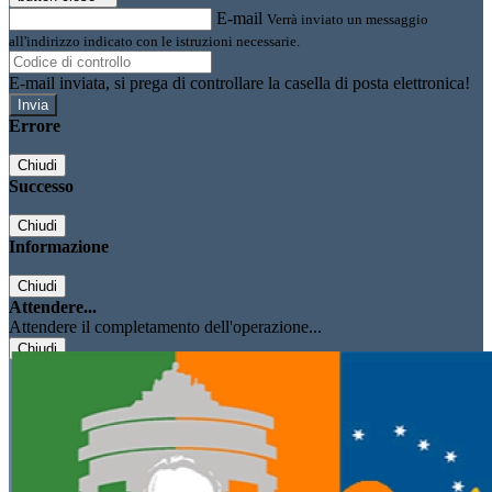
E-mail
Verrà inviato un messaggio
all'indirizzo indicato con le istruzioni necessarie.
E-mail inviata, si prega di controllare la casella di posta elettronica!
Errore
Chiudi
Successo
Chiudi
Informazione
Chiudi
Attendere...
Attendere il completamento dell'operazione...
Chiudi