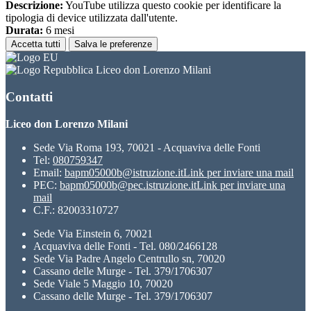
Descrizione:
YouTube utilizza questo cookie per identificare la
tipologia di device utilizzata dall'utente.
Durata:
6 mesi
Accetta tutti
Salva le preferenze
Liceo don Lorenzo Milani
Contatti
Liceo don Lorenzo Milani
Sede Via Roma 193, 70021 - Acquaviva delle Fonti
Tel:
080759347
Email:
bapm05000b@istruzione.it
Link per inviare una mail
PEC:
bapm05000b@pec.istruzione.it
Link per inviare una
mail
C.F.: 82003310727
Sede Via Einstein 6, 70021
Acquaviva delle Fonti - Tel. 080/2466128
Sede Via Padre Angelo Centrullo sn, 70020
Cassano delle Murge - Tel. 379/1706307
Sede Viale 5 Maggio 10, 70020
Cassano delle Murge - Tel. 379/1706307