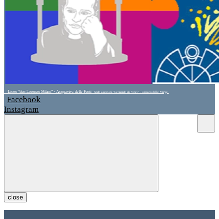
Liceo "don Lorenzo Milani" - Acquaviva delle Fonti
Sede associata "Leonardo da Vinci" - Cassano delle Murge
Facebook
Instagram
close