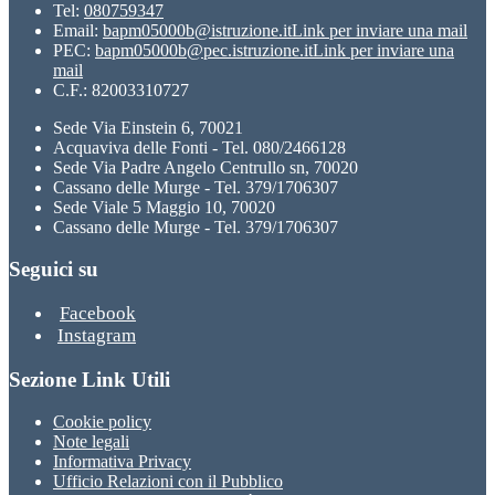
Tel:
080759347
Email:
bapm05000b@istruzione.it
Link per inviare una mail
PEC:
bapm05000b@pec.istruzione.it
Link per inviare una
mail
C.F.: 82003310727
Sede Via Einstein 6, 70021
Acquaviva delle Fonti - Tel. 080/2466128
Sede Via Padre Angelo Centrullo sn, 70020
Cassano delle Murge - Tel. 379/1706307
Sede Viale 5 Maggio 10, 70020
Cassano delle Murge - Tel. 379/1706307
Seguici su
Facebook
Instagram
Sezione Link Utili
Cookie policy
Note legali
Informativa Privacy
Ufficio Relazioni con il Pubblico