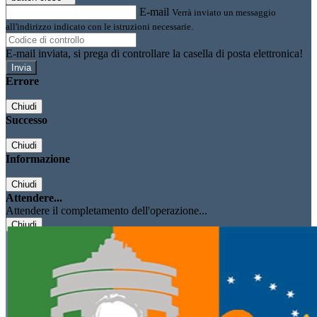
E-mail
Verrà inviato un messaggio
all'indirizzo indicato con le istruzioni necessarie.
E-mail inviata, si prega di controllare la casella di posta elettronica!
Errore
Chiudi
Successo
Chiudi
Informazione
Chiudi
Attendere...
Attendere il completamento dell'operazione...
Chiudi