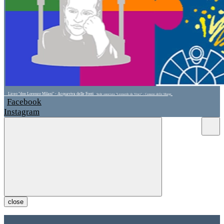
Liceo "don Lorenzo Milani" - Acquaviva delle Fonti
Sede associata "Leonardo da Vinci" - Cassano delle Murge
Facebook
Instagram
close