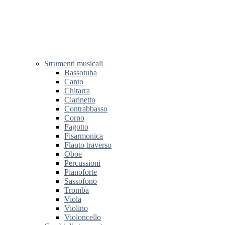
Strumenti musicali
Bassotuba
Canto
Chitarra
Clarinetto
Contrabbasso
Corno
Fagotto
Fisarmonica
Flauto traverso
Oboe
Percussioni
Pianoforte
Sassofono
Tromba
Viola
Violino
Violoncello