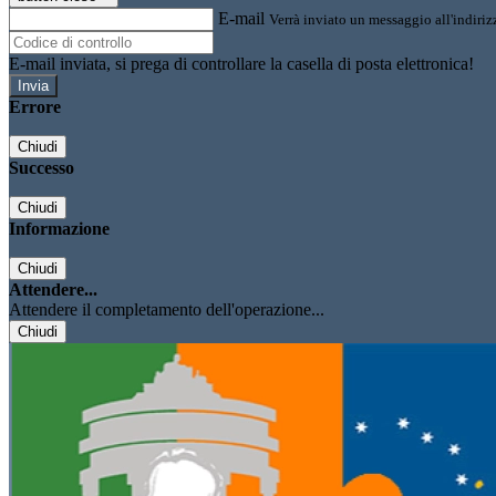
E-mail
Verrà inviato un messaggio all'indirizz
E-mail inviata, si prega di controllare la casella di posta elettronica!
Errore
Chiudi
Successo
Chiudi
Informazione
Chiudi
Attendere...
Attendere il completamento dell'operazione...
Chiudi