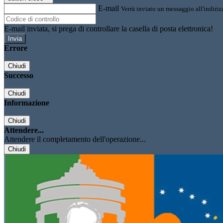
E-mail
Verrà inviato un messaggio all'indirizz
E-mail inviata, si prega di controllare la casella di posta elettronica!
Errore
Chiudi
Successo
Chiudi
Informazione
Chiudi
Attendere...
Attendere il completamento dell'operazione...
Chiudi