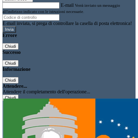
E-mail
Verrà inviato un messaggio
all'indirizzo indicato con le istruzioni necessarie.
E-mail inviata, si prega di controllare la casella di posta elettronica!
Errore
Chiudi
Successo
Chiudi
Informazione
Chiudi
Attendere...
Attendere il completamento dell'operazione...
Chiudi