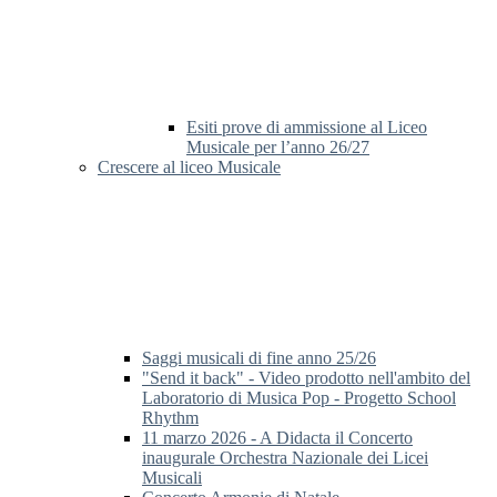
Esiti prove di ammissione al Liceo
Musicale per l’anno 26/27
Crescere al liceo Musicale
Saggi musicali di fine anno 25/26
"Send it back" - Video prodotto nell'ambito del
Laboratorio di Musica Pop - Progetto School
Rhythm
11 marzo 2026 - A Didacta il Concerto
inaugurale Orchestra Nazionale dei Licei
Musicali