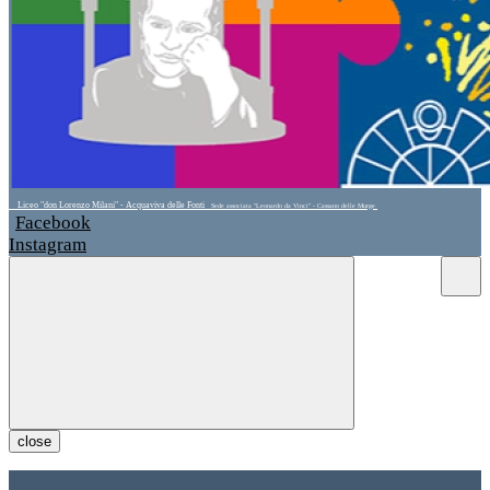
Liceo "don Lorenzo Milani" - Acquaviva delle Fonti
Sede associata "Leonardo da Vinci" - Cassano delle Murge
Facebook
Instagram
close