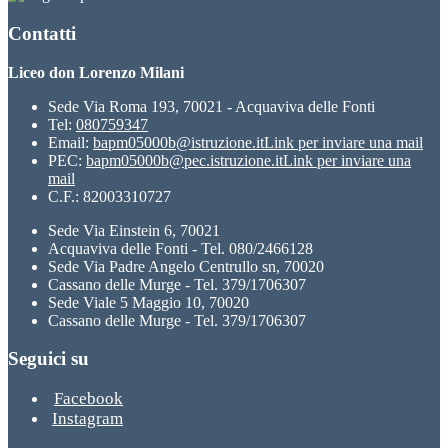
Contatti
Liceo don Lorenzo Milani
Sede Via Roma 193, 70021 - Acquaviva delle Fonti
Tel:
080759347
Email:
bapm05000b@istruzione.it
Link per inviare una mail
PEC:
bapm05000b@pec.istruzione.it
Link per inviare una
mail
C.F.: 82003310727
Sede Via Einstein 6, 70021
Acquaviva delle Fonti - Tel. 080/2466128
Sede Via Padre Angelo Centrullo sn, 70020
Cassano delle Murge - Tel. 379/1706307
Sede Viale 5 Maggio 10, 70020
Cassano delle Murge - Tel. 379/1706307
Seguici su
Facebook
Instagram