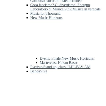
Concorso Musicale “Mediterraneo”
Cosa facciamo? Ci divertiamo! Shotgun
Laboratorio di Musica POP/Musica in verticale
Music for Thousand
New Music Horizons
Evento Finale New Music Horizons
Masterclass Hakan Basar
R-esisto/Stand up, classi II-III-IV-V AM
BandaViva