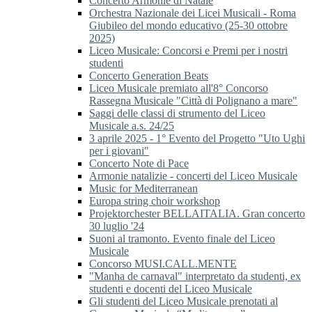
Concerto Armonie di Natale
Orchestra Nazionale dei Licei Musicali - Roma
Giubileo del mondo educativo (25-30 ottobre
2025)
Liceo Musicale: Concorsi e Premi per i nostri
studenti
Concerto Generation Beats
Liceo Musicale premiato all'8° Concorso
Rassegna Musicale "Città di Polignano a mare"
Saggi delle classi di strumento del Liceo
Musicale a.s. 24/25
3 aprile 2025 - 1° Evento del Progetto "Uto Ughi
per i giovani"
Concerto Note di Pace
Armonie natalizie - concerti del Liceo Musicale
Music for Mediterranean
Europa string choir workshop
Projektorchester BELLAITALIA. Gran concerto
30 luglio '24
Suoni al tramonto. Evento finale del Liceo
Musicale
Concorso MUSI.CALL.MENTE
"Manha de carnaval" interpretato da studenti, ex
studenti e docenti del Liceo Musicale
Gli studenti del Liceo Musicale prenotati al