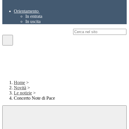
Orientamento
In entrata
In uscita
Campo di ricerca per le pagine del sito
Home
>
Novità
>
Le notizie
>
Concerto Note di Pace