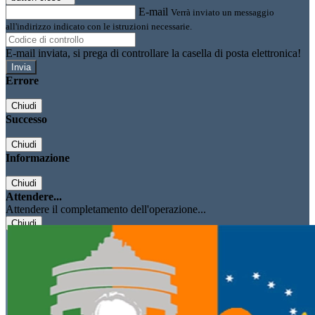
E-mail
Verrà inviato un messaggio
all'indirizzo indicato con le istruzioni necessarie.
E-mail inviata, si prega di controllare la casella di posta elettronica!
Errore
Chiudi
Successo
Chiudi
Informazione
Chiudi
Attendere...
Attendere il completamento dell'operazione...
Chiudi