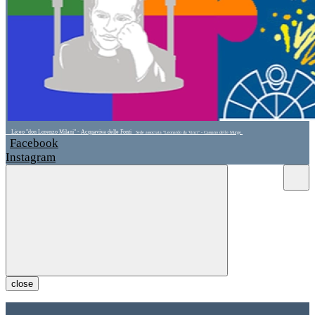
Liceo "don Lorenzo Milani" - Acquaviva delle Fonti
Sede associata "Leonardo da Vinci" - Cassano delle Murge
Facebook
Instagram
close