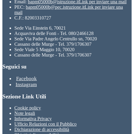
Email:
bapm05000b@istruzione.it
Link per inviare una mail
PEC:
bapm05000b@pec.istruzione.it
Link per inviare una
mail
C.F.: 82003310727
Sede Via Einstein 6, 70021
Acquaviva delle Fonti - Tel. 080/2466128
Sede Via Padre Angelo Centrullo sn, 70020
Cassano delle Murge - Tel. 379/1706307
Sede Viale 5 Maggio 10, 70020
Cassano delle Murge - Tel. 379/1706307
Seguici su
Facebook
Instagram
Sezione Link Utili
Cookie policy
Note legali
Informativa Privacy
Ufficio Relazioni con il Pubblico
Dichiarazione di accessibilità