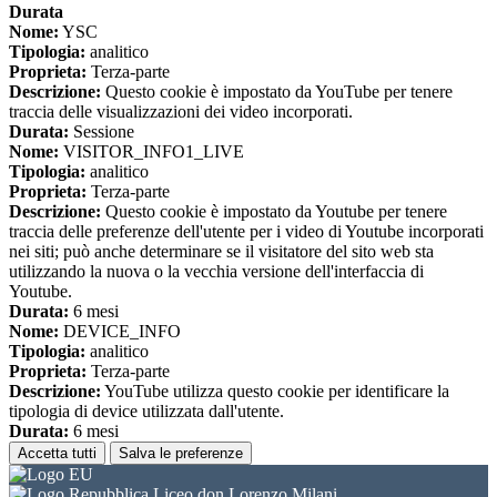
Durata
Nome:
YSC
Tipologia:
analitico
Proprieta:
Terza-parte
Descrizione:
Questo cookie è impostato da YouTube per tenere
traccia delle visualizzazioni dei video incorporati.
Durata:
Sessione
Nome:
VISITOR_INFO1_LIVE
Tipologia:
analitico
Proprieta:
Terza-parte
Descrizione:
Questo cookie è impostato da Youtube per tenere
traccia delle preferenze dell'utente per i video di Youtube incorporati
nei siti; può anche determinare se il visitatore del sito web sta
utilizzando la nuova o la vecchia versione dell'interfaccia di
Youtube.
Durata:
6 mesi
Nome:
DEVICE_INFO
Tipologia:
analitico
Proprieta:
Terza-parte
Descrizione:
YouTube utilizza questo cookie per identificare la
tipologia di device utilizzata dall'utente.
Durata:
6 mesi
Accetta tutti
Salva le preferenze
Liceo don Lorenzo Milani