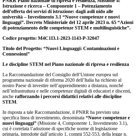
PNRR
Piano nazionale di ripresa e resilienza, Missione 4:
Istruzione e ricerca – Componente 1 – Potenziamento
dell’offerta dei servizi di istruzione: dagli asili nido alle
università – Investimento 3.1 “Nuove competenze e nuovi
linguaggi”. Decreto Ministeriale del 12 aprile 2023 n. 65 “Azioni
di potenziamento delle competenze STEM e multilinguistiche”.
Codice progetto: M4C1I3.1-2023-1143-P-32047
Titolo del Progetto: “Nuovi Linguaggi: Contaminazioni e
Connessioni”
Le discipline STEM nel Piano nazionale di ripresa e resilienza
La Raccomandazione del Consiglio dell’Unione europea sul
programma nazionale di riforma 2020 dell’Italia ha richiesto al
nostro Paese di investire nell’apprendimento a distanza, nonché
nell’infrastruttura e nelle competenze digitali di educatori e discenti,
anche
rafforzando i percorsi didattici relativi alle discipline
STEM
.
In risposta a tale Raccomandazione, il PNRR ha previsto una
specifica linea di investimento, denominata
“Nuove competenze e
nuovi linguaggi”
(Missione 4, Componente 1, Investimento 3.1),
cui è correlata l’adozione di specifiche norme di legislazione
primaria, introdotte dall’articolo 1, commi 552-553, della legge n.