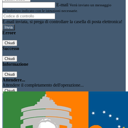
E-mail
Verrà inviato un messaggio
all'indirizzo indicato con le istruzioni necessarie.
E-mail inviata, si prega di controllare la casella di posta elettronica!
Errore
Chiudi
Successo
Chiudi
Informazione
Chiudi
Attendere...
Attendere il completamento dell'operazione...
Chiudi