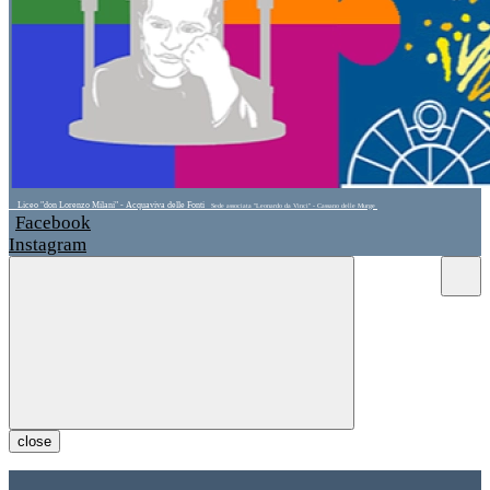
Liceo "don Lorenzo Milani" - Acquaviva delle Fonti
Sede associata "Leonardo da Vinci" - Cassano delle Murge
Facebook
Instagram
close