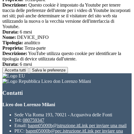
Descrizione:
Questo cookie è impostato da Youtube per tenere
traccia delle preferenze dell'utente per i video di Youtube incorporati
nei siti; può anche determinare se il visitatore del sito web sta
utilizzando la nuova o la vecchia versione dell'interfaccia di
Youtube.
Durata:
6 mesi
Nome:
DEVICE_INFO
Tipologia:
analitico
Proprieta:
Terza-parte
Descrizione:
YouTube utilizza questo cookie per identificare la
tipologia di device utilizzata dall'utente.
Durata:
6 mesi
Accetta tutti
Salva le preferenze
Liceo don Lorenzo Milani
Contatti
Liceo don Lorenzo Milani
Sede Via Roma 193, 70021 - Acquaviva delle Fonti
Tel:
080759347
Email:
bapm05000b@istruzione.it
Link per inviare una mail
PEC:
bapm05000b@pec.istruzione.it
Link per inviare una