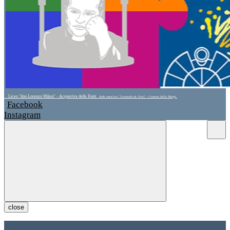
Liceo "don Lorenzo Milani" - Acquaviva delle Fonti
Sede associata "Leonardo da Vinci" - Cassano delle Murge
Facebook
Instagram
close