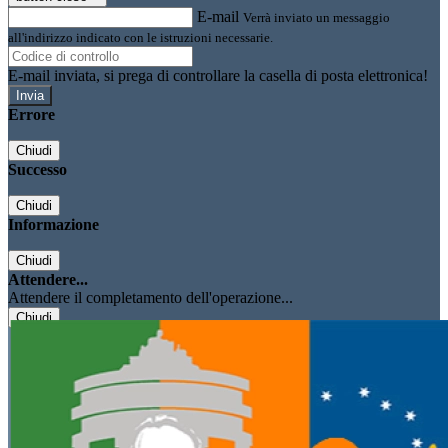
E-mail
Verrà inviato un messaggio
all'indirizzo indicato con le istruzioni necessarie.
E-mail inviata, si prega di controllare la casella di posta elettronica!
Errore
Chiudi
Successo
Chiudi
Informazione
Chiudi
Attendere...
Attendere il completamento dell'operazione...
Chiudi