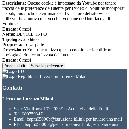
Descrizione:
Questo cookie è impostato da Youtube per tenere
traccia delle preferenze dell'utente per i video di Youtube incorporati
nei siti; può anche determinare se il visitatore del sito web sta
utilizzando la nuova o la vecchia versione dell'interfaccia di
Youtube.
Durata:
6 mesi
Nome:
DEVICE_INFO
Tipologia:
analitico
Proprieta:
Terza-parte
Descrizione:
YouTube utilizza questo cookie per identificare la
tipologia di device utilizzata dall'utente.
Durata:
6 mesi
Accetta tutti
Salva le preferenze
Liceo don Lorenzo Milani
Contatti
Liceo don Lorenzo Milani
Sede Via Roma 193, 70021 - Acquaviva delle Fonti
Tel:
080759347
Email:
bapm05000b@istruzione.it
Link per inviare una mail
PEC:
bapm05000b@pec.istruzione.it
Link per inviare una