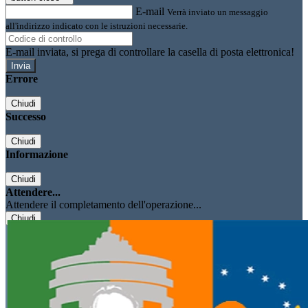
E-mail
Verrà inviato un messaggio
all'indirizzo indicato con le istruzioni necessarie.
E-mail inviata, si prega di controllare la casella di posta elettronica!
Errore
Chiudi
Successo
Chiudi
Informazione
Chiudi
Attendere...
Attendere il completamento dell'operazione...
Chiudi