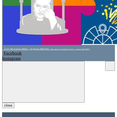
Liceo "don Lorenzo Milani" - Acquaviva delle Fonti
Sede associata "Leonardo da Vinci" - Cassano delle Murge
Facebook
Instagram
close