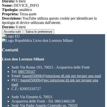
Durata:
6 mesi
Nome:
DEVICE_INFO
Tipologia:
analitico
Proprieta:
Terza-parte
Descrizione:
YouTube utilizza questo cookie per identificare la
tipologia di device utilizzata dall'utente.
Durata:
6 mesi
Accetta tutti
Salva le preferenze
Liceo don Lorenzo Milani
Contatti
Liceo don Lorenzo Milani
Sede Via Roma 193, 70021 - Acquaviva delle Fonti
Tel:
080759347
Email:
bapm05000b@istruzione.it
Link per inviare una mail
PEC:
bapm05000b@pec.istruzione.it
Link per inviare una
mail
C.F.: 82003310727
Sede Via Einstein 6, 70021
Acquaviva delle Fonti - Tel. 080/2466128
Sede Via Padre Angelo Centrullo sn, 70020