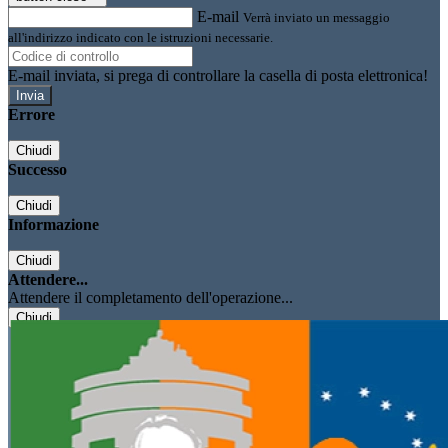
E-mail
Verrà inviato un messaggio
all'indirizzo indicato con le istruzioni necessarie.
E-mail inviata, si prega di controllare la casella di posta elettronica!
Errore
Chiudi
Successo
Chiudi
Informazione
Chiudi
Attendere...
Attendere il completamento dell'operazione...
Chiudi