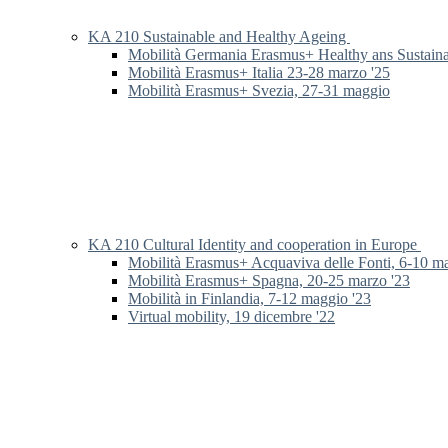
KA 210 Sustainable and Healthy Ageing
Mobilità Germania Erasmus+ Healthy ans Sustain
Mobilità Erasmus+ Italia 23-28 marzo '25
Mobilità Erasmus+ Svezia, 27-31 maggio
KA 210 Cultural Identity and cooperation in Europe
Mobilità Erasmus+ Acquaviva delle Fonti, 6-10 m
Mobilità Erasmus+ Spagna, 20-25 marzo '23
Mobilità in Finlandia, 7-12 maggio '23
Virtual mobility, 19 dicembre '22