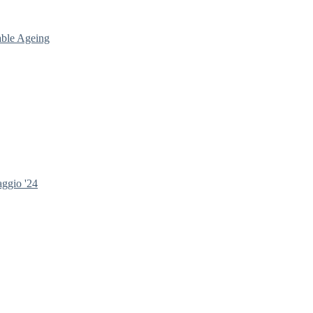
able Ageing
aggio '24