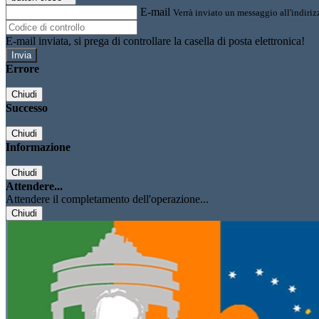
E-mail
Verrà inviato un messaggio all'indirizz
E-mail inviata, si prega di controllare la casella di posta elettronica!
Errore
Chiudi
Successo
Chiudi
Informazione
Chiudi
Attendere...
Attendere il completamento dell'operazione...
Chiudi