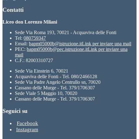
Contatti
Liceo don Lorenzo Milani
Sede Via Roma 193, 70021 - Acquaviva delle Fonti
Tel:
080759347
Email:
bapm05000b@istruzione.it
Link per inviare una mail
PEC:
bapm05000b@pec.istruzione.it
Link per inviare una
mail
C.F.: 82003310727
Sede Via Einstein 6, 70021
Acquaviva delle Fonti - Tel. 080/2466128
Sede Via Padre Angelo Centrullo sn, 70020
Cassano delle Murge - Tel. 379/1706307
Sede Viale 5 Maggio 10, 70020
Cassano delle Murge - Tel. 379/1706307
Seguici su
Facebook
Instagram