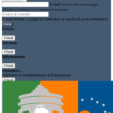
E-mail
Verrà inviato un messaggio
all'indirizzo indicato con le istruzioni necessarie.
E-mail inviata, si prega di controllare la casella di posta elettronica!
Errore
Chiudi
Successo
Chiudi
Informazione
Chiudi
Attendere...
Attendere il completamento dell'operazione...
Chiudi