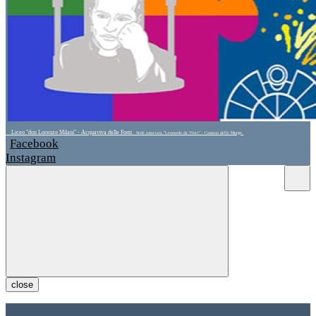
Liceo "don Lorenzo Milani" - Acquaviva delle Fonti
Sede associata "Leonardo da Vinci" - Cassano delle Murge
Facebook
Instagram
close