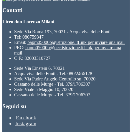
Contatti
Liceo don Lorenzo Milani
Sede Via Roma 193, 70021 - Acquaviva delle Fonti
Tel:
080759347
Email:
bapm05000b@istruzione.it
Link per inviare una mail
PEC:
bapm05000b@pec.istruzione.it
Link per inviare una
mail
C.F.: 82003310727
Sede Via Einstein 6, 70021
Acquaviva delle Fonti - Tel. 080/2466128
Sede Via Padre Angelo Centrullo sn, 70020
Cassano delle Murge - Tel. 379/1706307
Sede Viale 5 Maggio 10, 70020
Cassano delle Murge - Tel. 379/1706307
Seguici su
Facebook
Instagram