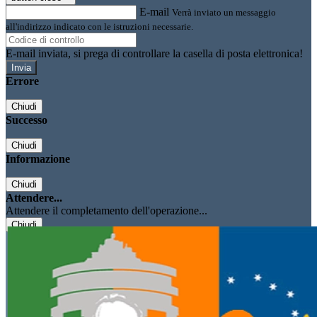
E-mail
Verrà inviato un messaggio
all'indirizzo indicato con le istruzioni necessarie.
E-mail inviata, si prega di controllare la casella di posta elettronica!
Errore
Chiudi
Successo
Chiudi
Informazione
Chiudi
Attendere...
Attendere il completamento dell'operazione...
Chiudi