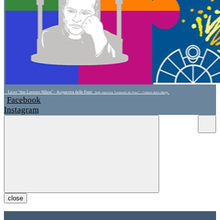
Liceo "don Lorenzo Milani" - Acquaviva delle Fonti
Sede associata "Leonardo da Vinci" - Cassano delle Murge
Facebook
Instagram
close