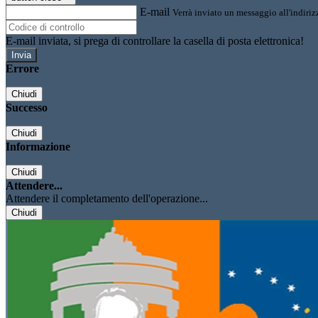
E-mail
Verrà inviato un messaggio all'indirizz
E-mail inviata, si prega di controllare la casella di posta elettronica!
Errore
Chiudi
Successo
Chiudi
Informazione
Chiudi
Attendere...
Attendere il completamento dell'operazione...
Chiudi