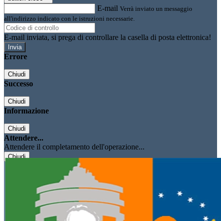
E-mail
Verrà inviato un messaggio
all'indirizzo indicato con le istruzioni necessarie.
E-mail inviata, si prega di controllare la casella di posta elettronica!
Errore
Chiudi
Successo
Chiudi
Informazione
Chiudi
Attendere...
Attendere il completamento dell'operazione...
Chiudi