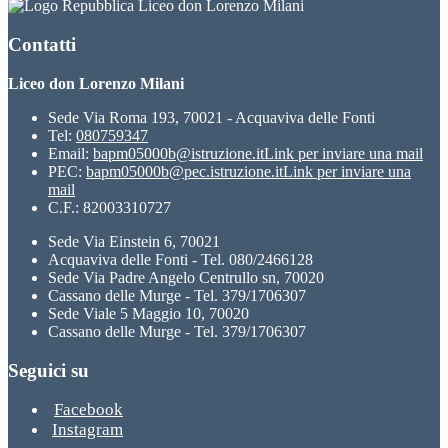
Liceo don Lorenzo Milani
Contatti
Liceo don Lorenzo Milani
Sede Via Roma 193, 70021 - Acquaviva delle Fonti
Tel:
080759347
Email:
bapm05000b@istruzione.it
Link per inviare una mail
PEC:
bapm05000b@pec.istruzione.it
Link per inviare una
mail
C.F.: 82003310727
Sede Via Einstein 6, 70021
Acquaviva delle Fonti - Tel. 080/2466128
Sede Via Padre Angelo Centrullo sn, 70020
Cassano delle Murge - Tel. 379/1706307
Sede Viale 5 Maggio 10, 70020
Cassano delle Murge - Tel. 379/1706307
Seguici su
Facebook
Instagram