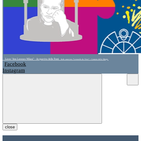
Liceo "don Lorenzo Milani" - Acquaviva delle Fonti
Sede associata "Leonardo da Vinci" - Cassano delle Murge
Facebook
Instagram
close