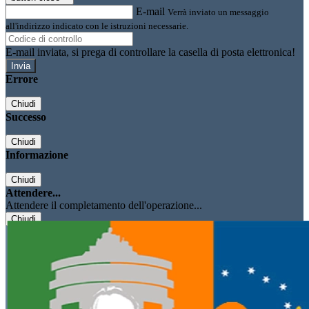
E-mail
Verrà inviato un messaggio
all'indirizzo indicato con le istruzioni necessarie.
E-mail inviata, si prega di controllare la casella di posta elettronica!
Errore
Chiudi
Successo
Chiudi
Informazione
Chiudi
Attendere...
Attendere il completamento dell'operazione...
Chiudi