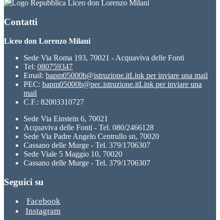
Liceo don Lorenzo Milani
Contatti
Liceo don Lorenzo Milani
Sede Via Roma 193, 70021 - Acquaviva delle Fonti
Tel:
080759347
Email:
bapm05000b@istruzione.it
Link per inviare una mail
PEC:
bapm05000b@pec.istruzione.it
Link per inviare una
mail
C.F.: 82003310727
Sede Via Einstein 6, 70021
Acquaviva delle Fonti - Tel. 080/2466128
Sede Via Padre Angelo Centrullo sn, 70020
Cassano delle Murge - Tel. 379/1706307
Sede Viale 5 Maggio 10, 70020
Cassano delle Murge - Tel. 379/1706307
Seguici su
Facebook
Instagram