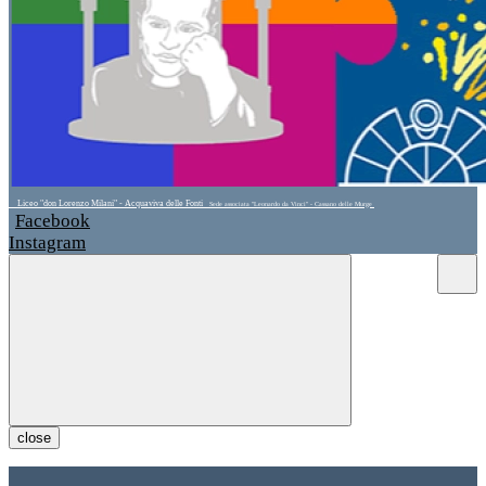
Liceo "don Lorenzo Milani" - Acquaviva delle Fonti
Sede associata "Leonardo da Vinci" - Cassano delle Murge
Facebook
Instagram
close