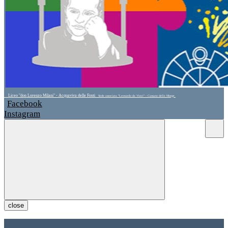
Liceo "don Lorenzo Milani" - Acquaviva delle Fonti
Sede associata "Leonardo da Vinci" - Cassano delle Murge
Facebook
Instagram
close