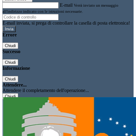
E-mail
Verrà inviato un messaggio
all'indirizzo indicato con le istruzioni necessarie.
E-mail inviata, si prega di controllare la casella di posta elettronica!
Errore
Chiudi
Successo
Chiudi
Informazione
Chiudi
Attendere...
Attendere il completamento dell'operazione...
Chiudi