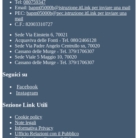
Tel:
080759347
Email:
bapm05000b@istruzione.it
Link per inviare una mail
PEC:
bapm05000b@pec.istruzione.it
Link per inviare una
mail
C.F.: 82003310727
Sede Via Einstein 6, 70021
Acquaviva delle Fonti - Tel. 080/2466128
Sede Via Padre Angelo Centrullo sn, 70020
Cassano delle Murge - Tel. 379/1706307
Sede Viale 5 Maggio 10, 70020
Cassano delle Murge - Tel. 379/1706307
Seguici su
Facebook
Instagram
Sezione Link Utili
Cookie policy
Note legali
Informativa Privacy
Ufficio Relazioni con il Pubblico