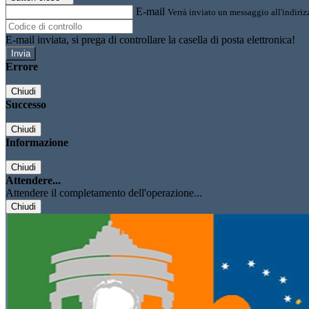
E-mail
Verrà inviato un messaggio all'indirizz
E-mail inviata, si prega di controllare la casella di posta elettronica!
Errore
Chiudi
Successo
Chiudi
Informazione
Chiudi
Attendere...
Attendere il completamento dell'operazione...
Chiudi