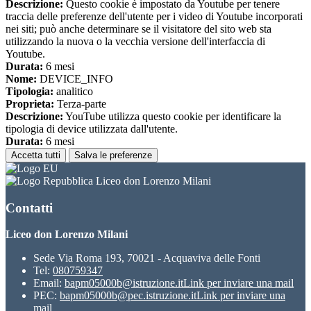
Descrizione:
Questo cookie è impostato da Youtube per tenere
traccia delle preferenze dell'utente per i video di Youtube incorporati
nei siti; può anche determinare se il visitatore del sito web sta
utilizzando la nuova o la vecchia versione dell'interfaccia di
Youtube.
Durata:
6 mesi
Nome:
DEVICE_INFO
Tipologia:
analitico
Proprieta:
Terza-parte
Descrizione:
YouTube utilizza questo cookie per identificare la
tipologia di device utilizzata dall'utente.
Durata:
6 mesi
Accetta tutti
Salva le preferenze
Liceo don Lorenzo Milani
Contatti
Liceo don Lorenzo Milani
Sede Via Roma 193, 70021 - Acquaviva delle Fonti
Tel:
080759347
Email:
bapm05000b@istruzione.it
Link per inviare una mail
PEC:
bapm05000b@pec.istruzione.it
Link per inviare una
mail