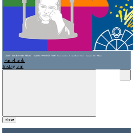
Liceo "don Lorenzo Milani" - Acquaviva delle Fonti
Sede associata "Leonardo da Vinci" - Cassano delle Murge
Facebook
Instagram
close