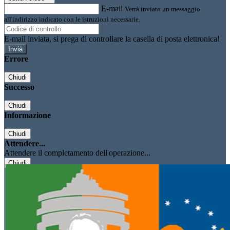
E-mail
Verrà inviato un messaggio
all'indirizzo indicato con le istruzioni necessarie.
E-mail inviata, si prega di controllare la casella di posta elettronica!
Errore
Chiudi
Successo
Chiudi
Informazione
Chiudi
Attendere...
Attendere il completamento dell'operazione...
Chiudi