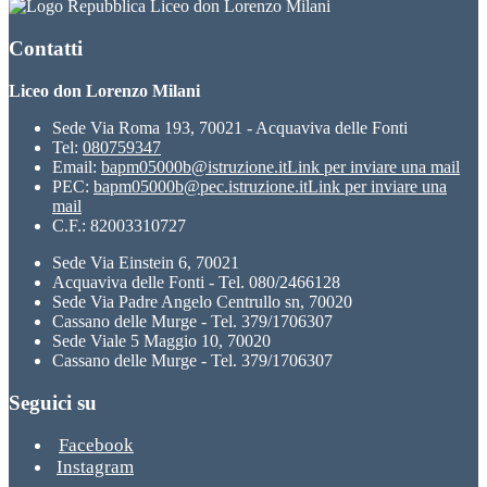
Liceo don Lorenzo Milani
Contatti
Liceo don Lorenzo Milani
Sede Via Roma 193, 70021 - Acquaviva delle Fonti
Tel:
080759347
Email:
bapm05000b@istruzione.it
Link per inviare una mail
PEC:
bapm05000b@pec.istruzione.it
Link per inviare una
mail
C.F.: 82003310727
Sede Via Einstein 6, 70021
Acquaviva delle Fonti - Tel. 080/2466128
Sede Via Padre Angelo Centrullo sn, 70020
Cassano delle Murge - Tel. 379/1706307
Sede Viale 5 Maggio 10, 70020
Cassano delle Murge - Tel. 379/1706307
Seguici su
Facebook
Instagram