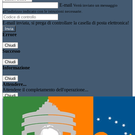
E-mail
Verrà inviato un messaggio
all'indirizzo indicato con le istruzioni necessarie.
E-mail inviata, si prega di controllare la casella di posta elettronica!
Errore
Chiudi
Successo
Chiudi
Informazione
Chiudi
Attendere...
Attendere il completamento dell'operazione...
Chiudi