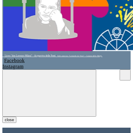
Liceo "don Lorenzo Milani" - Acquaviva delle Fonti
Sede associata "Leonardo da Vinci" - Cassano delle Murge
Facebook
Instagram
close