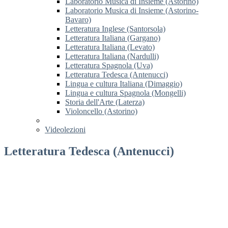
Laboratorio Musica di Insieme (Astorino)
Laboratorio Musica di Insieme (Astorino-
Bavaro)
Letteratura Inglese (Santorsola)
Letteratura Italiana (Gargano)
Letteratura Italiana (Levato)
Letteratura Italiana (Nardulli)
Letteratura Spagnola (Uva)
Letteratura Tedesca (Antenucci)
Lingua e cultura Italiana (Dimaggio)
Lingua e cultura Spagnola (Mongelli)
Storia dell'Arte (Laterza)
Violoncello (Astorino)
Videolezioni
Letteratura Tedesca (Antenucci)