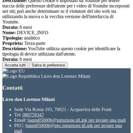
Descrizione:
Questo cookie è impostato da Youtube per tenere
traccia delle preferenze dell'utente per i video di Youtube incorporati
nei siti; può anche determinare se il visitatore del sito web sta
utilizzando la nuova o la vecchia versione dell'interfaccia di
Youtube.
Durata:
6 mesi
Nome:
DEVICE_INFO
Tipologia:
analitico
Proprieta:
Terza-parte
Descrizione:
YouTube utilizza questo cookie per identificare la
tipologia di device utilizzata dall'utente.
Durata:
6 mesi
Accetta tutti
Salva le preferenze
Liceo don Lorenzo Milani
Contatti
Liceo don Lorenzo Milani
Sede Via Roma 193, 70021 - Acquaviva delle Fonti
Tel:
080759347
Email:
bapm05000b@istruzione.it
Link per inviare una mail
PEC:
bapm05000b@pec.istruzione.it
Link per inviare una
mail