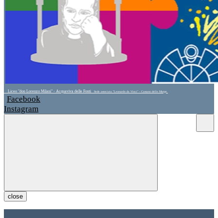
Liceo "don Lorenzo Milani" - Acquaviva delle Fonti
Sede associata "Leonardo da Vinci" - Cassano delle Murge
Facebook
Instagram
close