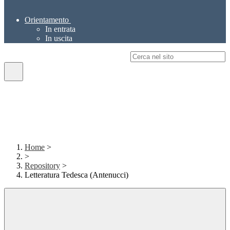
Orientamento
In entrata
In uscita
Campo di ricerca per le pagine del sito
Home
>
>
Repository
>
Letteratura Tedesca (Antenucci)