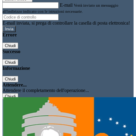
E-mail
Verrà inviato un messaggio
all'indirizzo indicato con le istruzioni necessarie.
E-mail inviata, si prega di controllare la casella di posta elettronica!
Errore
Chiudi
Successo
Chiudi
Informazione
Chiudi
Attendere...
Attendere il completamento dell'operazione...
Chiudi