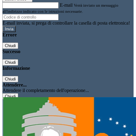
E-mail
Verrà inviato un messaggio
all'indirizzo indicato con le istruzioni necessarie.
E-mail inviata, si prega di controllare la casella di posta elettronica!
Errore
Chiudi
Successo
Chiudi
Informazione
Chiudi
Attendere...
Attendere il completamento dell'operazione...
Chiudi