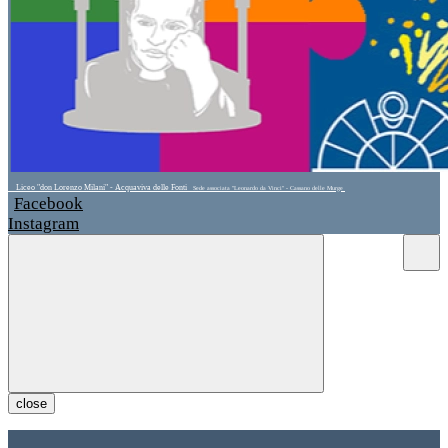
Liceo "don Lorenzo Milani" - Acquaviva delle Fonti
Sede associata "Leonardo da Vinci" - Cassano delle Murge
Facebook
Instagram
close