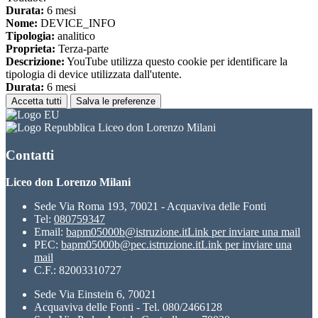
Durata:
6 mesi
Nome:
DEVICE_INFO
Tipologia:
analitico
Proprieta:
Terza-parte
Descrizione:
YouTube utilizza questo cookie per identificare la
tipologia di device utilizzata dall'utente.
Durata:
6 mesi
Accetta tutti
Salva le preferenze
Liceo don Lorenzo Milani
Contatti
Liceo don Lorenzo Milani
Sede Via Roma 193, 70021 - Acquaviva delle Fonti
Tel:
080759347
Email:
bapm05000b@istruzione.it
Link per inviare una mail
PEC:
bapm05000b@pec.istruzione.it
Link per inviare una
mail
C.F.: 82003310727
Sede Via Einstein 6, 70021
Acquaviva delle Fonti - Tel. 080/2466128