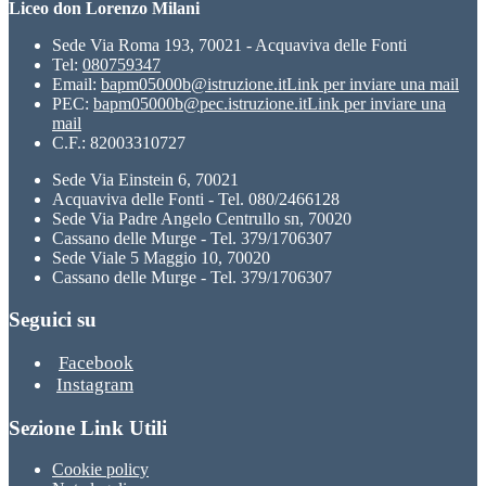
Liceo don Lorenzo Milani
Sede Via Roma 193, 70021 - Acquaviva delle Fonti
Tel:
080759347
Email:
bapm05000b@istruzione.it
Link per inviare una mail
PEC:
bapm05000b@pec.istruzione.it
Link per inviare una
mail
C.F.: 82003310727
Sede Via Einstein 6, 70021
Acquaviva delle Fonti - Tel. 080/2466128
Sede Via Padre Angelo Centrullo sn, 70020
Cassano delle Murge - Tel. 379/1706307
Sede Viale 5 Maggio 10, 70020
Cassano delle Murge - Tel. 379/1706307
Seguici su
Facebook
Instagram
Sezione Link Utili
Cookie policy