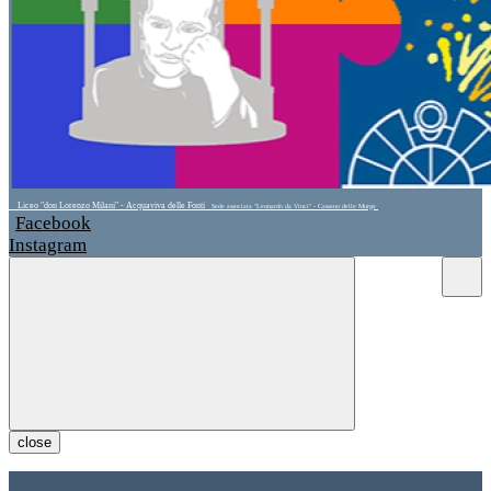
Liceo "don Lorenzo Milani" - Acquaviva delle Fonti
Sede associata "Leonardo da Vinci" - Cassano delle Murge
Facebook
Instagram
close