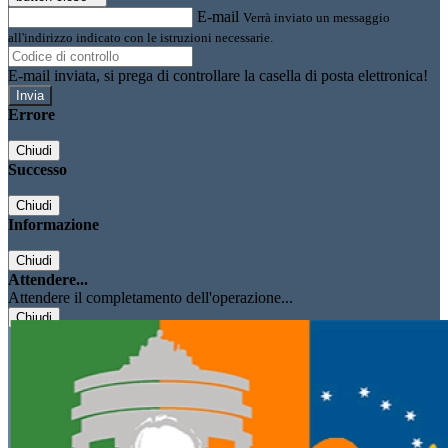
E-mail
Verrà inviato un messaggio
all'indirizzo indicato con le istruzioni necessarie.
E-mail inviata, si prega di controllare la casella di posta elettronica!
Errore
Chiudi
Successo
Chiudi
Informazione
Chiudi
Attendere...
Attendere il completamento dell'operazione...
Chiudi