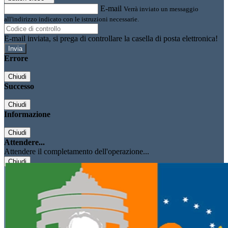
E-mail
Verrà inviato un messaggio
all'indirizzo indicato con le istruzioni necessarie.
E-mail inviata, si prega di controllare la casella di posta elettronica!
Errore
Chiudi
Successo
Chiudi
Informazione
Chiudi
Attendere...
Attendere il completamento dell'operazione...
Chiudi