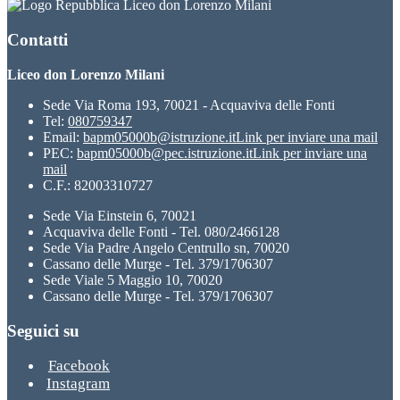
Liceo don Lorenzo Milani
Contatti
Liceo don Lorenzo Milani
Sede Via Roma 193, 70021 - Acquaviva delle Fonti
Tel:
080759347
Email:
bapm05000b@istruzione.it
Link per inviare una mail
PEC:
bapm05000b@pec.istruzione.it
Link per inviare una
mail
C.F.: 82003310727
Sede Via Einstein 6, 70021
Acquaviva delle Fonti - Tel. 080/2466128
Sede Via Padre Angelo Centrullo sn, 70020
Cassano delle Murge - Tel. 379/1706307
Sede Viale 5 Maggio 10, 70020
Cassano delle Murge - Tel. 379/1706307
Seguici su
Facebook
Instagram