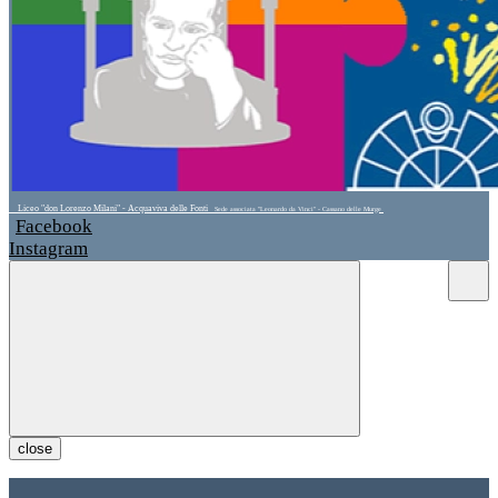
Liceo "don Lorenzo Milani" - Acquaviva delle Fonti
Sede associata "Leonardo da Vinci" - Cassano delle Murge
Facebook
Instagram
close