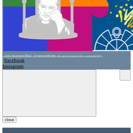
Liceo "don Lorenzo Milani" - Acquaviva delle Fonti
Sede associata "Leonardo da Vinci" - Cassano delle Murge
Facebook
Instagram
close