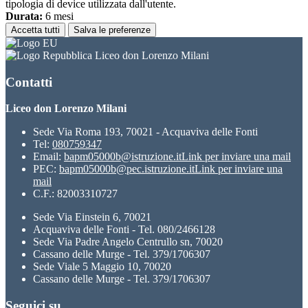
tipologia di device utilizzata dall'utente.
Durata:
6 mesi
Accetta tutti
Salva le preferenze
Liceo don Lorenzo Milani
Contatti
Liceo don Lorenzo Milani
Sede Via Roma 193, 70021 - Acquaviva delle Fonti
Tel:
080759347
Email:
bapm05000b@istruzione.it
Link per inviare una mail
PEC:
bapm05000b@pec.istruzione.it
Link per inviare una
mail
C.F.: 82003310727
Sede Via Einstein 6, 70021
Acquaviva delle Fonti - Tel. 080/2466128
Sede Via Padre Angelo Centrullo sn, 70020
Cassano delle Murge - Tel. 379/1706307
Sede Viale 5 Maggio 10, 70020
Cassano delle Murge - Tel. 379/1706307
Seguici su