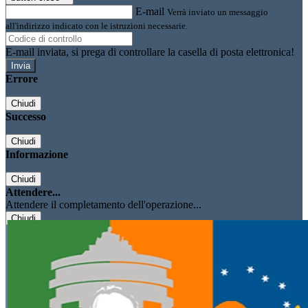
E-mail
Verrà inviato un messaggio
all'indirizzo indicato con le istruzioni necessarie.
E-mail inviata, si prega di controllare la casella di posta elettronica!
Errore
Chiudi
Successo
Chiudi
Informazione
Chiudi
Attendere...
Attendere il completamento dell'operazione...
Chiudi