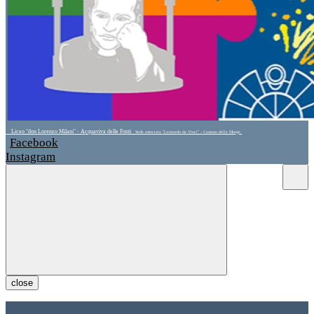
Liceo "don Lorenzo Milani" - Acquaviva delle Fonti
Sede associata "Leonardo da Vinci" - Cassano delle Murge
Facebook
Instagram
close