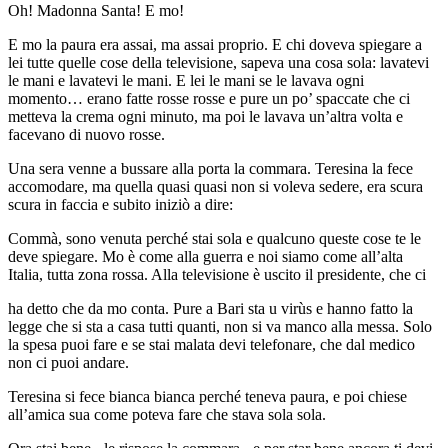
Oh! Madonna Santa! E mo!
E mo la paura era assai, ma assai proprio. E chi doveva spiegare a
lei tutte quelle cose della televisione, sapeva una cosa sola: lavatevi
le mani e lavatevi le mani. E lei le mani se le lavava ogni
momento… erano fatte rosse rosse e pure un po’ spaccate che ci
metteva la crema ogni minuto, ma poi le lavava un’altra volta e
facevano di nuovo rosse.
Una sera venne a bussare alla porta la commara. Teresina la fece
accomodare, ma quella quasi quasi non si voleva sedere, era scura
scura in faccia e subito iniziò a dire:
Commà, sono venuta perché stai sola e qualcuno queste cose te le
deve spiegare. Mo è come alla guerra e noi siamo come all’alta
Italia, tutta zona rossa. Alla televisione è uscito il presidente, che ci
ha detto che da mo conta. Pure a Bari sta u virùs e hanno fatto la
legge che si sta a casa tutti quanti, non si va manco alla messa. Solo
la spesa puoi fare e se stai malata devi telefonare, che dal medico
non ci puoi andare.
Teresina si fece bianca bianca perché teneva paura, e poi chiese
all’amica sua come poteva fare che stava sola sola.