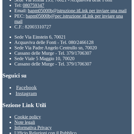
Tel:
080759347
Email:
bapm05000b@istruzione.it
Link per inviare una mail
PEC:
bapm05000b@pec.istruzione.it
Link per inviare una
mail
C.F.: 82003310727
Sede Via Einstein 6, 70021
Acquaviva delle Fonti - Tel. 080/2466128
Sede Via Padre Angelo Centrullo sn, 70020
Cassano delle Murge - Tel. 379/1706307
Sede Viale 5 Maggio 10, 70020
Cassano delle Murge - Tel. 379/1706307
Seguici su
Facebook
Instagram
Sezione Link Utili
Cookie policy
Note legali
Informativa Privacy
Ufficio Relazioni con il Pubblico