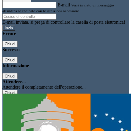
E-mail
Verrà inviato un messaggio
all'indirizzo indicato con le istruzioni necessarie.
E-mail inviata, si prega di controllare la casella di posta elettronica!
Errore
Chiudi
Successo
Chiudi
Informazione
Chiudi
Attendere...
Attendere il completamento dell'operazione...
Chiudi