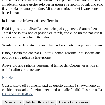
Ora stai bene - le rispose la commara - e per star bene ancora ti devi
chiudere in casa e uscire solo per la spesa e se incontri qualcuno solo
il saluto da lontano puoi fare. Mi raccomando, ti devi lavare bene
bene le mani.
Io le mani me le lavo - rispose Teresina.
E fai il giusto! - le disse Lucietta, che poi aggiunse - Stammi bene
Teresì che io qua non ci posso venire più, che ci possiamo passare u
virùs e siamo vecchie tutte e due.
Si salutarono da lontano, con la faccia triste triste e la paura addosso.
E mo, aspettiamo che passi u virùs, pensò Teresina, e si sedette alla
poltrona a guardare la televisione.
Aveva proprio ragione Teresina, al tempo del Corona virus non si
può far altro che aspettare
Notizie
Questo sito o gli strumenti terzi da questo utilizzati si avvalgono di
cookie necessari al funzionamento ed utili alle finalità illustrate nella
COOKIE POLICY
.
Personalizza
Rifiuta tutti
i cookies
Accetta tutti
i cookies