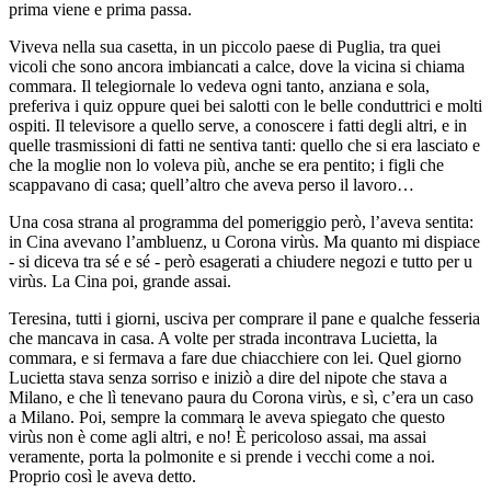
prima viene e prima passa.
Viveva nella sua casetta, in un piccolo paese di Puglia, tra quei
vicoli che sono ancora imbiancati a calce, dove la vicina si chiama
commara. Il telegiornale lo vedeva ogni tanto, anziana e sola,
preferiva i quiz oppure quei bei salotti con le belle conduttrici e molti
ospiti. Il televisore a quello serve, a conoscere i fatti degli altri, e in
quelle trasmissioni di fatti ne sentiva tanti: quello che si era lasciato e
che la moglie non lo voleva più, anche se era pentito; i figli che
scappavano di casa; quell’altro che aveva perso il lavoro…
Una cosa strana al programma del pomeriggio però, l’aveva sentita:
in Cina avevano l’ambluenz, u Corona virùs. Ma quanto mi dispiace
- si diceva tra sé e sé - però esagerati a chiudere negozi e tutto per u
virùs. La Cina poi, grande assai.
Teresina, tutti i giorni, usciva per comprare il pane e qualche fesseria
che mancava in casa. A volte per strada incontrava Lucietta, la
commara, e si fermava a fare due chiacchiere con lei. Quel giorno
Lucietta stava senza sorriso e iniziò a dire del nipote che stava a
Milano, e che lì tenevano paura du Corona virùs, e sì, c’era un caso
a Milano. Poi, sempre la commara le aveva spiegato che questo
virùs non è come agli altri, e no! È pericoloso assai, ma assai
veramente, porta la polmonite e si prende i vecchi come a noi.
Proprio così le aveva detto.