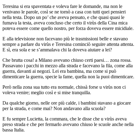
Teresina si era spaventata e voleva fare le domande, ma non le
venivano le parole, così se ne tornò a casa con tutti quei pensieri
nella testa. Dopo un po’ che aveva pensato, e che quasi quasi le
fumava la testa, aveva concluso che certo il virùs della Cina mica
poteva essere come quello nostro, per forza doveva essere micidiale.
E alla televisione non facevano più le trasmissioni belle e stavano
sempre a parlare du virùs e Teresina cominciò seguire attenta attenta.
E sì, era sola e se s’ammalava chi la doveva aiutare a lei?
Che brutta cosa! a Milano avevano chiuso certi paesi… zona rossa.
Passavano i pacchi in mezzo alla strada e facevano la fila, come alla
guerra, davanti ai negozi. Lei era bambina, ma come si può
dimenticare la guerra, specie la fame, quella non la puoi dimenticare.
Però nella zona sua tutto era normale, chissà forse u virùs non ci
voleva venire; meglio così e si mise tranquilla.
Da qualche giorno, nelle ore più calde, i bambini stavano a giocare
per la strada, e come mai? Non andavano alla scuola?
E fu sempre Lucietta, la commara, che le disse che u virùs aveva
preso strada e che per fermarlo avevano chiuso le scuole anche nella
bassa Italia.