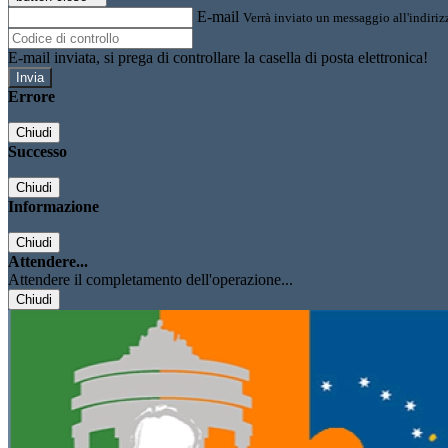
E-mail
Verrà inviato un messaggio all'indirizz
E-mail inviata, si prega di controllare la casella di posta elettronica!
Errore
Chiudi
Successo
Chiudi
Informazione
Chiudi
Attendere...
Attendere il completamento dell'operazione...
Chiudi