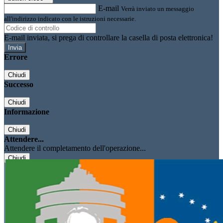
E-mail
Verrà inviato un messaggio
all'indirizzo indicato con le istruzioni necessarie.
E-mail inviata, si prega di controllare la casella di posta elettronica!
Errore
Chiudi
Successo
Chiudi
Informazione
Chiudi
Attendere...
Attendere il completamento dell'operazione...
Chiudi