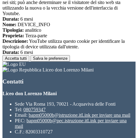
nei siti; può anche determinare se il visitatore del sito web sta
utilizzando la nuova o la vecchia versione dell'interfaccia di
Youtube.
Durata:
6 mesi
Nome:
DEVICE_INFO
Tipologia:
analitico
Proprieta:
Terza-parte
Descrizione:
YouTube utilizza questo cookie per identificare la
tipologia di device utilizzata dall'utente.
Durata:
6 mesi
Accetta tutti
Salva le preferenze
Liceo don Lorenzo Milani
Contatti
Liceo don Lorenzo Milani
Sede Via Roma 193, 70021 - Acquaviva delle Fonti
Tel:
080759347
Email:
bapm05000b@istruzione.it
Link per inviare una mail
PEC:
bapm05000b@pec.istruzione.it
Link per inviare una
mail
C.F.: 82003310727