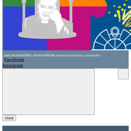
Liceo "don Lorenzo Milani" - Acquaviva delle Fonti
Sede associata "Leonardo da Vinci" - Cassano delle Murge
Facebook
Instagram
close