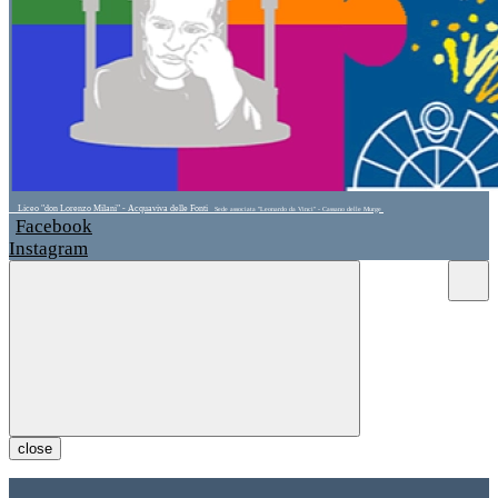
Liceo "don Lorenzo Milani" - Acquaviva delle Fonti
Sede associata "Leonardo da Vinci" - Cassano delle Murge
Facebook
Instagram
close