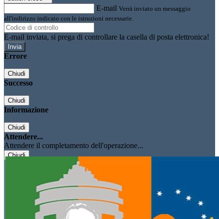
E-mail
Verrà inviato un messaggio
all'indirizzo indicato con le istruzioni necessarie.
E-mail inviata, si prega di controllare la casella di posta elettronica!
Errore
Chiudi
Successo
Chiudi
Informazione
Chiudi
Attendere...
Attendere il completamento dell'operazione...
Chiudi