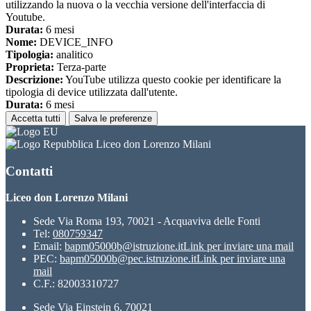
utilizzando la nuova o la vecchia versione dell'interfaccia di
Youtube.
Durata:
6 mesi
Nome:
DEVICE_INFO
Tipologia:
analitico
Proprieta:
Terza-parte
Descrizione:
YouTube utilizza questo cookie per identificare la
tipologia di device utilizzata dall'utente.
Durata:
6 mesi
Accetta tutti
Salva le preferenze
Liceo don Lorenzo Milani
Contatti
Liceo don Lorenzo Milani
Sede Via Roma 193, 70021 - Acquaviva delle Fonti
Tel:
080759347
Email:
bapm05000b@istruzione.it
Link per inviare una mail
PEC:
bapm05000b@pec.istruzione.it
Link per inviare una
mail
C.F.: 82003310727
Sede Via Einstein 6, 70021