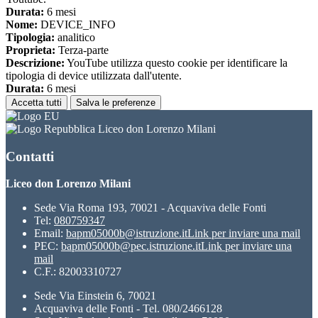
Durata:
6 mesi
Nome:
DEVICE_INFO
Tipologia:
analitico
Proprieta:
Terza-parte
Descrizione:
YouTube utilizza questo cookie per identificare la
tipologia di device utilizzata dall'utente.
Durata:
6 mesi
Accetta tutti
Salva le preferenze
Liceo don Lorenzo Milani
Contatti
Liceo don Lorenzo Milani
Sede Via Roma 193, 70021 - Acquaviva delle Fonti
Tel:
080759347
Email:
bapm05000b@istruzione.it
Link per inviare una mail
PEC:
bapm05000b@pec.istruzione.it
Link per inviare una
mail
C.F.: 82003310727
Sede Via Einstein 6, 70021
Acquaviva delle Fonti - Tel. 080/2466128