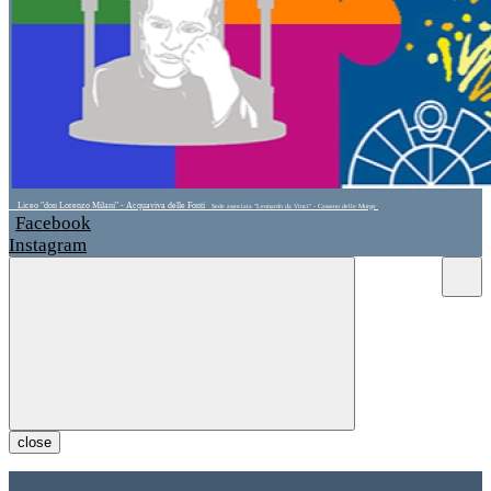
Liceo "don Lorenzo Milani" - Acquaviva delle Fonti
Sede associata "Leonardo da Vinci" - Cassano delle Murge
Facebook
Instagram
close