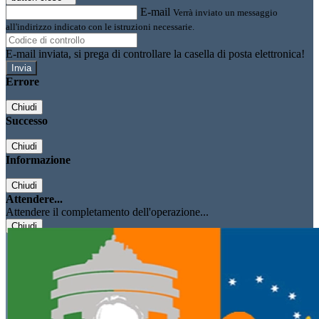
E-mail
Verrà inviato un messaggio
all'indirizzo indicato con le istruzioni necessarie.
E-mail inviata, si prega di controllare la casella di posta elettronica!
Errore
Chiudi
Successo
Chiudi
Informazione
Chiudi
Attendere...
Attendere il completamento dell'operazione...
Chiudi