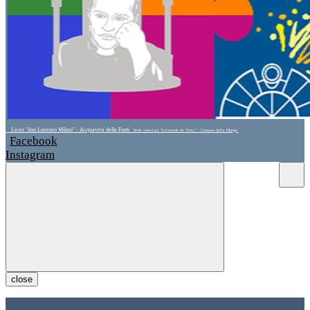
Liceo "don Lorenzo Milani" - Acquaviva delle Fonti
Sede associata "Leonardo da Vinci" - Cassano delle Murge
Facebook
Instagram
close