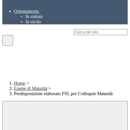
Orientamento
In entrata
In uscita
Campo di ricerca per le pagine del sito
Home
>
Esame di Maturità
>
Predisposizione elaborato FSL per Colloquio Maturità