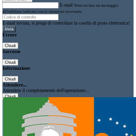
E-mail
Verrà inviato un messaggio
all'indirizzo indicato con le istruzioni necessarie.
E-mail inviata, si prega di controllare la casella di posta elettronica!
Errore
Chiudi
Successo
Chiudi
Informazione
Chiudi
Attendere...
Attendere il completamento dell'operazione...
Chiudi