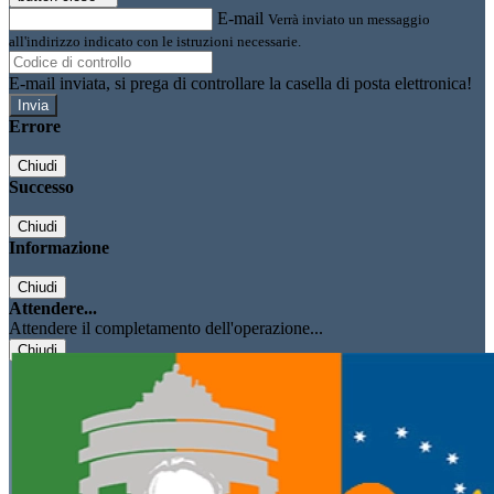
E-mail
Verrà inviato un messaggio
all'indirizzo indicato con le istruzioni necessarie.
E-mail inviata, si prega di controllare la casella di posta elettronica!
Errore
Chiudi
Successo
Chiudi
Informazione
Chiudi
Attendere...
Attendere il completamento dell'operazione...
Chiudi