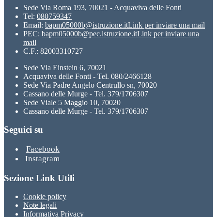
Sede Via Roma 193, 70021 - Acquaviva delle Fonti
Tel:
080759347
Email:
bapm05000b@istruzione.it
Link per inviare una mail
PEC:
bapm05000b@pec.istruzione.it
Link per inviare una
mail
C.F.: 82003310727
Sede Via Einstein 6, 70021
Acquaviva delle Fonti - Tel. 080/2466128
Sede Via Padre Angelo Centrullo sn, 70020
Cassano delle Murge - Tel. 379/1706307
Sede Viale 5 Maggio 10, 70020
Cassano delle Murge - Tel. 379/1706307
Seguici su
Facebook
Instagram
Sezione Link Utili
Cookie policy
Note legali
Informativa Privacy