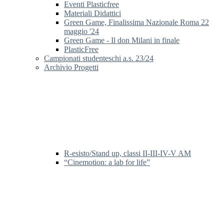
Eventi Plasticfree
Materiali Didattici
Green Game, Finalissima Nazionale Roma 22
maggio '24
Green Game - Il don Milani in finale
PlasticFree
Campionati studenteschi a.s. 23/24
Archivio Progetti
R-esisto/Stand up, classi II-III-IV-V AM
“Cinemotion: a lab for life”