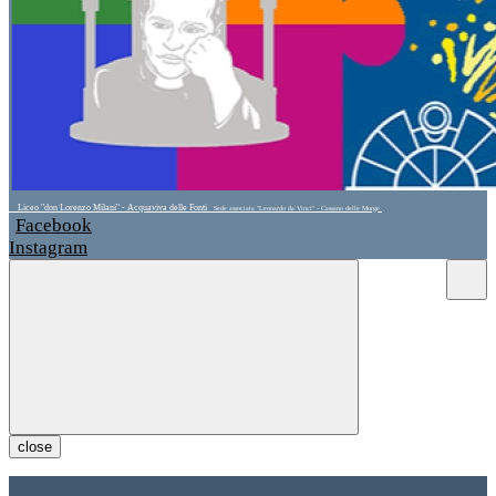
Liceo "don Lorenzo Milani" - Acquaviva delle Fonti
Sede associata "Leonardo da Vinci" - Cassano delle Murge
Facebook
Instagram
close