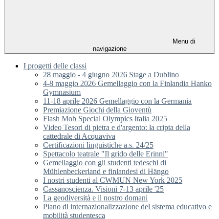
Menu di
navigazione
I progetti delle classi
28 maggio - 4 giugno 2026 Stage a Dublino
4-8 maggio 2026 Gemellaggio con la Finlandia Hanko
Gymnasium
11-18 aprile 2026 Gemellaggio con la Germania
Premiazione Giochi della Gioventù
Flash Mob Special Olympics Italia 2025
Video Tesori di pietra e d'argento: la cripta della
cattedrale di Acquaviva
Certificazioni linguistiche a.s. 24/25
Spettacolo teatrale "Il grido delle Erinni"
Gemellaggio con gli studenti tedeschi di
Mühlenbeckerland e finlandesi di Hängo
I nostri studenti al CWMUN New York 2025
Cassanoscienza. Visioni 7-13 aprile '25
La geodiversità e il nostro domani
Piano di internazionalizzazione del sistema educativo e
mobilità studentesca