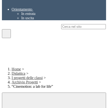
Orientamento
In entrata
In uscita
Campo di ricerca per le pagine del sito
Home
>
Didattica
>
I progetti delle classi
>
Archivio Progetti
>
“Cinemotion: a lab for life”