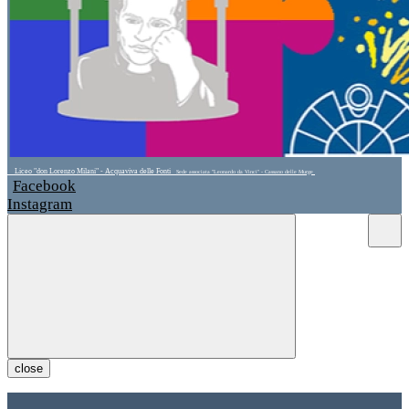
Liceo "don Lorenzo Milani" - Acquaviva delle Fonti
Sede associata "Leonardo da Vinci" - Cassano delle Murge
Facebook
Instagram
close