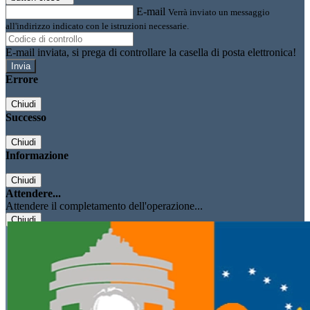
E-mail
Verrà inviato un messaggio
all'indirizzo indicato con le istruzioni necessarie.
E-mail inviata, si prega di controllare la casella di posta elettronica!
Errore
Chiudi
Successo
Chiudi
Informazione
Chiudi
Attendere...
Attendere il completamento dell'operazione...
Chiudi