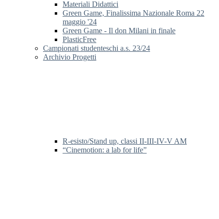
Materiali Didattici
Green Game, Finalissima Nazionale Roma 22
maggio '24
Green Game - Il don Milani in finale
PlasticFree
Campionati studenteschi a.s. 23/24
Archivio Progetti
R-esisto/Stand up, classi II-III-IV-V AM
“Cinemotion: a lab for life”