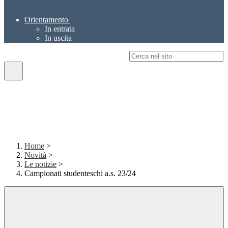
Orientamento
In entrata
In uscita
Campo di ricerca per le pagine del sito
Home
>
Novità
>
Le notizie
>
Campionati studenteschi a.s. 23/24