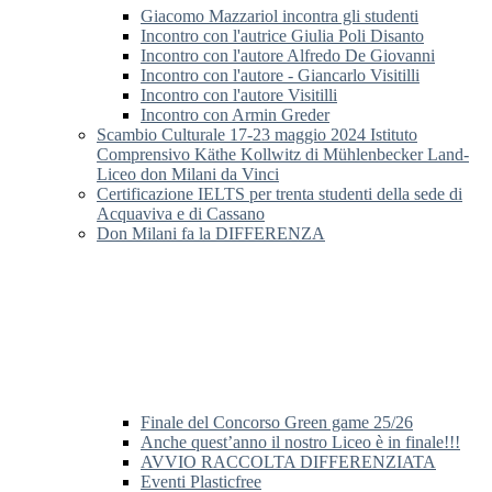
Giacomo Mazzariol incontra gli studenti
Incontro con l'autrice Giulia Poli Disanto
Incontro con l'autore Alfredo De Giovanni
Incontro con l'autore - Giancarlo Visitilli
Incontro con l'autore Visitilli
Incontro con Armin Greder
Scambio Culturale 17-23 maggio 2024 Istituto
Comprensivo Käthe Kollwitz di Mühlenbecker Land-
Liceo don Milani da Vinci
Certificazione IELTS per trenta studenti della sede di
Acquaviva e di Cassano
Don Milani fa la DIFFERENZA
Finale del Concorso Green game 25/26
Anche quest’anno il nostro Liceo è in finale!!!
AVVIO RACCOLTA DIFFERENZIATA
Eventi Plasticfree