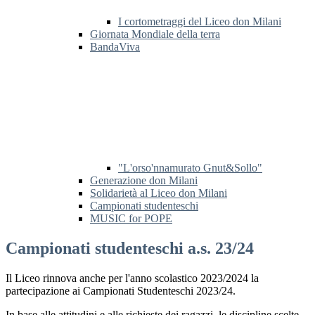
I cortometraggi del Liceo don Milani
Giornata Mondiale della terra
BandaViva
"L'orso'nnamurato Gnut&Sollo"
Generazione don Milani
Solidarietà al Liceo don Milani
Campionati studenteschi
MUSIC for POPE
Campionati studenteschi a.s. 23/24
Il Liceo rinnova anche per l'anno scolastico 2023/2024 la
partecipazione ai Campionati Studenteschi 2023/24.
In base alle attitudini e alle richieste dei ragazzi,
le discipline scelte