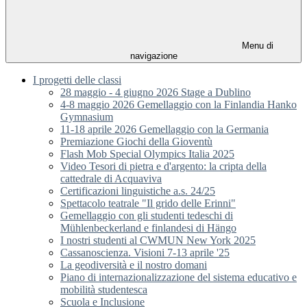
Menu di
navigazione
I progetti delle classi
28 maggio - 4 giugno 2026 Stage a Dublino
4-8 maggio 2026 Gemellaggio con la Finlandia Hanko
Gymnasium
11-18 aprile 2026 Gemellaggio con la Germania
Premiazione Giochi della Gioventù
Flash Mob Special Olympics Italia 2025
Video Tesori di pietra e d'argento: la cripta della
cattedrale di Acquaviva
Certificazioni linguistiche a.s. 24/25
Spettacolo teatrale "Il grido delle Erinni"
Gemellaggio con gli studenti tedeschi di
Mühlenbeckerland e finlandesi di Hängo
I nostri studenti al CWMUN New York 2025
Cassanoscienza. Visioni 7-13 aprile '25
La geodiversità e il nostro domani
Piano di internazionalizzazione del sistema educativo e
mobilità studentesca
Scuola e Inclusione