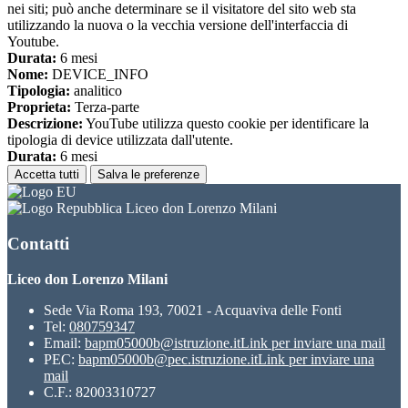
nei siti; può anche determinare se il visitatore del sito web sta
utilizzando la nuova o la vecchia versione dell'interfaccia di
Youtube.
Durata:
6 mesi
Nome:
DEVICE_INFO
Tipologia:
analitico
Proprieta:
Terza-parte
Descrizione:
YouTube utilizza questo cookie per identificare la
tipologia di device utilizzata dall'utente.
Durata:
6 mesi
Accetta tutti
Salva le preferenze
Liceo don Lorenzo Milani
Contatti
Liceo don Lorenzo Milani
Sede Via Roma 193, 70021 - Acquaviva delle Fonti
Tel:
080759347
Email:
bapm05000b@istruzione.it
Link per inviare una mail
PEC:
bapm05000b@pec.istruzione.it
Link per inviare una
mail
C.F.: 82003310727