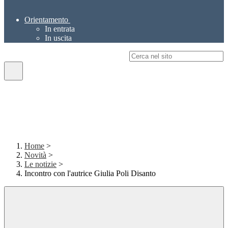
Orientamento
In entrata
In uscita
Campo di ricerca per le pagine del sito
Home
>
Novità
>
Le notizie
>
Incontro con l'autrice Giulia Poli Disanto