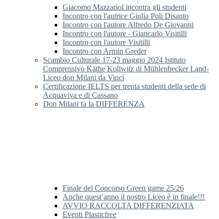
Giacomo Mazzariol incontra gli studenti
Incontro con l'autrice Giulia Poli Disanto
Incontro con l'autore Alfredo De Giovanni
Incontro con l'autore - Giancarlo Visitilli
Incontro con l'autore Visitilli
Incontro con Armin Greder
Scambio Culturale 17-23 maggio 2024 Istituto
Comprensivo Käthe Kollwitz di Mühlenbecker Land-
Liceo don Milani da Vinci
Certificazione IELTS per trenta studenti della sede di
Acquaviva e di Cassano
Don Milani fa la DIFFERENZA
Finale del Concorso Green game 25/26
Anche quest’anno il nostro Liceo è in finale!!!
AVVIO RACCOLTA DIFFERENZIATA
Eventi Plasticfree