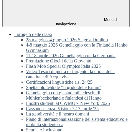
Menu di
navigazione
I progetti delle classi
28 maggio - 4 giugno 2026 Stage a Dublino
4-8 maggio 2026 Gemellaggio con la Finlandia Hanko
Gymnasium
11-18 aprile 2026 Gemellaggio con la Germania
Premiazione Giochi della Gioventù
Flash Mob Special Olympics Italia 2025
Video Tesori di pietra e d'argento: la cripta della
cattedrale di Acquaviva
Certificazioni linguistiche a.s. 24/25
Spettacolo teatrale "Il grido delle Erinni"
Gemellaggio con gli studenti tedeschi di
Mühlenbeckerland e finlandesi di Hängo
I nostri studenti al CWMUN New York 2025
Cassanoscienza. Visioni 7-13 aprile '25
La geodiversità e il nostro domani
Piano di internazionalizzazione del sistema educativo e
mobilità studentesca
Scuola e Inclusione