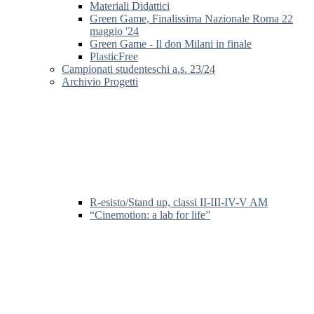
Materiali Didattici
Green Game, Finalissima Nazionale Roma 22
maggio '24
Green Game - Il don Milani in finale
PlasticFree
Campionati studenteschi a.s. 23/24
Archivio Progetti
R-esisto/Stand up, classi II-III-IV-V AM
“Cinemotion: a lab for life”