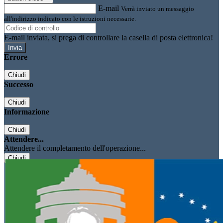
E-mail
Verrà inviato un messaggio
all'indirizzo indicato con le istruzioni necessarie.
E-mail inviata, si prega di controllare la casella di posta elettronica!
Errore
Chiudi
Successo
Chiudi
Informazione
Chiudi
Attendere...
Attendere il completamento dell'operazione...
Chiudi