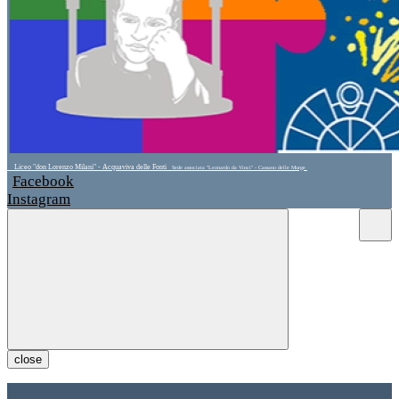
Liceo "don Lorenzo Milani" - Acquaviva delle Fonti
Sede associata "Leonardo da Vinci" - Cassano delle Murge
Facebook
Instagram
close