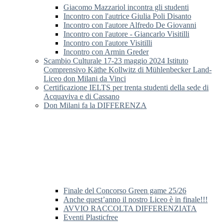
Giacomo Mazzariol incontra gli studenti
Incontro con l'autrice Giulia Poli Disanto
Incontro con l'autore Alfredo De Giovanni
Incontro con l'autore - Giancarlo Visitilli
Incontro con l'autore Visitilli
Incontro con Armin Greder
Scambio Culturale 17-23 maggio 2024 Istituto
Comprensivo Käthe Kollwitz di Mühlenbecker Land-
Liceo don Milani da Vinci
Certificazione IELTS per trenta studenti della sede di
Acquaviva e di Cassano
Don Milani fa la DIFFERENZA
Finale del Concorso Green game 25/26
Anche quest’anno il nostro Liceo è in finale!!!
AVVIO RACCOLTA DIFFERENZIATA
Eventi Plasticfree