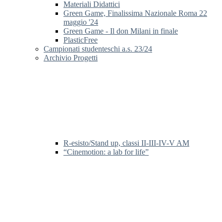
Materiali Didattici
Green Game, Finalissima Nazionale Roma 22
maggio '24
Green Game - Il don Milani in finale
PlasticFree
Campionati studenteschi a.s. 23/24
Archivio Progetti
R-esisto/Stand up, classi II-III-IV-V AM
“Cinemotion: a lab for life”