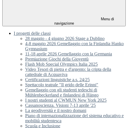
Menu di
navigazione
I progetti delle classi
28 maggio - 4 giugno 2026 Stage a Dublino
4-8 maggio 2026 Gemellaggio con la Finlandia Hanko
Gymnasium
11-18 aprile 2026 Gemellaggio con la Germania
Premiazione Giochi della Gioventù
Flash Mob Special Olympics Italia 2025
Video Tesori di pietra e d'argento: la cripta della
cattedrale di Acquaviva
Certificazioni linguistiche a.s. 24/25
Spettacolo teatrale "Il grido delle Erinni"
Gemellaggio con gli studenti tedeschi di
Mühlenbeckerland e finlandesi di Hängo
I nostri studenti al CWMUN New York 2025
Cassanoscienza. Visioni 7-13 aprile '25
La geodiversità e il nostro domani
Piano di internazionalizzazione del sistema educativo e
mobilità studentesca
Scuola e Inclusione