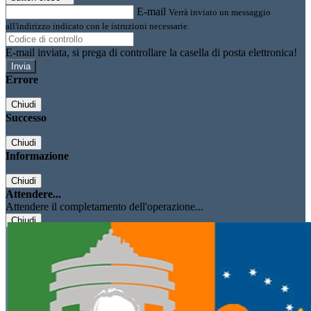
E-mail
Verrà inviato un messaggio
all'indirizzo indicato con le istruzioni necessarie.
E-mail inviata, si prega di controllare la casella di posta elettronica!
Errore
Chiudi
Successo
Chiudi
Informazione
Chiudi
Attendere...
Attendere il completamento dell'operazione...
Chiudi