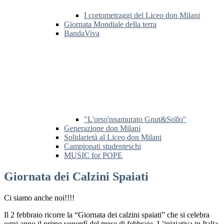
I cortometraggi del Liceo don Milani
Giornata Mondiale della terra
BandaViva
"L'orso'nnamurato Gnut&Sollo"
Generazione don Milani
Solidarietà al Liceo don Milani
Campionati studenteschi
MUSIC for POPE
Giornata dei Calzini Spaiati
Ci siamo anche noi!!!!
Il 2 febbraio ricorre la “Giornata dei calzini spaiati” che si celebra
ogni anno il primo venerdì del mese di febbraio. L’iniziativa in Italia,