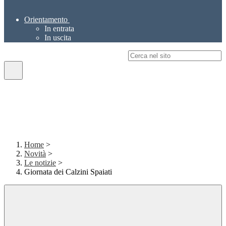
Orientamento
In entrata
In uscita
Campo di ricerca per le pagine del sito
Home
>
Novità
>
Le notizie
>
Giornata dei Calzini Spaiati