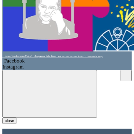
Liceo "don Lorenzo Milani" - Acquaviva delle Fonti
Sede associata "Leonardo da Vinci" - Cassano delle Murge
Facebook
Instagram
close