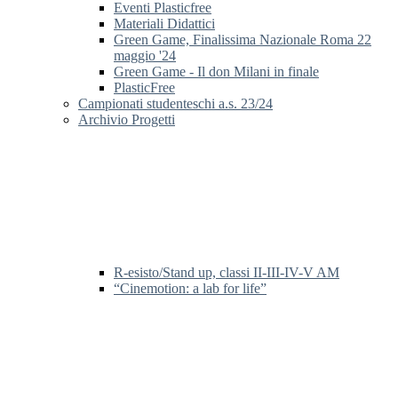
Eventi Plasticfree
Materiali Didattici
Green Game, Finalissima Nazionale Roma 22
maggio '24
Green Game - Il don Milani in finale
PlasticFree
Campionati studenteschi a.s. 23/24
Archivio Progetti
R-esisto/Stand up, classi II-III-IV-V AM
“Cinemotion: a lab for life”