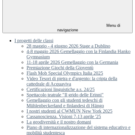
Menu di
navigazione
I progetti delle classi
28 maggio - 4 giugno 2026 Stage a Dublino
4-8 maggio 2026 Gemellaggio con la Finlandia Hanko
Gymnasium
11-18 aprile 2026 Gemellaggio con la Germania
Premiazione Giochi della Gioventù
Flash Mob Special Olympics Italia 2025
Video Tesori di pietra e d'argento: la cripta della
cattedrale di Acquaviva
Certificazioni linguistiche a.s. 24/25
Spettacolo teatrale "Il grido delle Erinni"
Gemellaggio con gli studenti tedeschi di
Mühlenbeckerland e finlandesi di Hängo
I nostri studenti al CWMUN New York 2025
Cassanoscienza. Visioni 7-13 aprile '25
La geodiversità e il nostro domani
Piano di internazionalizzazione del sistema educativo e
mobilità studentesca