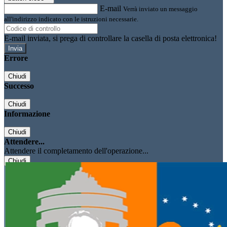
E-mail
Verrà inviato un messaggio
all'indirizzo indicato con le istruzioni necessarie.
E-mail inviata, si prega di controllare la casella di posta elettronica!
Errore
Chiudi
Successo
Chiudi
Informazione
Chiudi
Attendere...
Attendere il completamento dell'operazione...
Chiudi