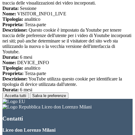
traccia delle visualizzazioni dei video incorporati.
Durata:
Sessione
Nome:
VISITOR_INFO1_LIVE
Tipologia:
analitico
Proprieta:
Terza-parte
Descrizione:
Questo cookie è impostato da Youtube per tenere
traccia delle preferenze dell'utente per i video di Youtube incorporati
nei siti; può anche determinare se il visitatore del sito web sta
utilizzando la nuova o la vecchia versione dell'interfaccia di
Youtube.
Durata:
6 mesi
Nome:
DEVICE_INFO
Tipologia:
analitico
Proprieta:
Terza-parte
Descrizione:
YouTube utilizza questo cookie per identificare la
tipologia di device utilizzata dall'utente.
Durata:
6 mesi
Accetta tutti
Salva le preferenze
Liceo don Lorenzo Milani
Contatti
Liceo don Lorenzo Milani