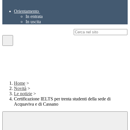
Orientamento
In entrata
In uscita
Campo di ricerca per le pagine del sito
Home
>
Novità
>
Le notizie
>
Certificazione IELTS per trenta studenti della sede di
Acquaviva e di Cassano