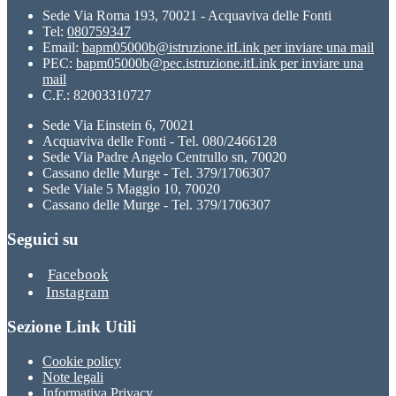
Sede Via Roma 193, 70021 - Acquaviva delle Fonti
Tel:
080759347
Email:
bapm05000b@istruzione.it
Link per inviare una mail
PEC:
bapm05000b@pec.istruzione.it
Link per inviare una
mail
C.F.: 82003310727
Sede Via Einstein 6, 70021
Acquaviva delle Fonti - Tel. 080/2466128
Sede Via Padre Angelo Centrullo sn, 70020
Cassano delle Murge - Tel. 379/1706307
Sede Viale 5 Maggio 10, 70020
Cassano delle Murge - Tel. 379/1706307
Seguici su
Facebook
Instagram
Sezione Link Utili
Cookie policy
Note legali
Informativa Privacy