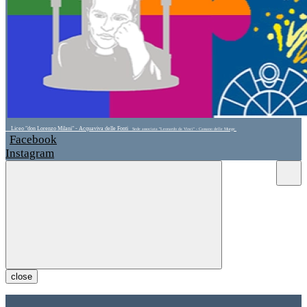
Liceo "don Lorenzo Milani" - Acquaviva delle Fonti
Sede associata "Leonardo da Vinci" - Cassano delle Murge
Facebook
Instagram
close