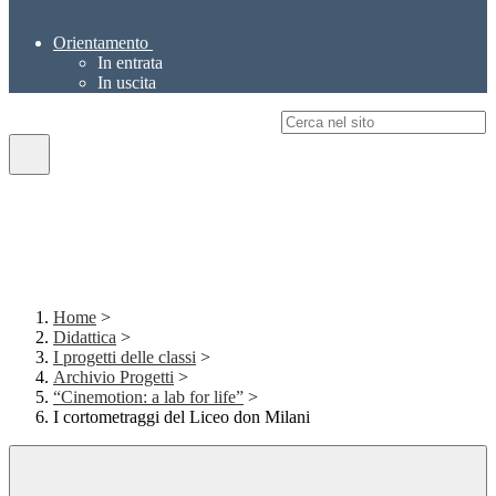
Orientamento
In entrata
In uscita
Campo di ricerca per le pagine del sito
Home
>
Didattica
>
I progetti delle classi
>
Archivio Progetti
>
“Cinemotion: a lab for life”
>
I cortometraggi del Liceo don Milani