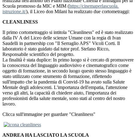
realizzata nell'ambito del Piano nazionale Cinema e Immagini per la
Scuola promosso da MIC e MIM (
https://cinemaperlascuola.
istruzione.it/
), il Liceo don Milani ha realizzato due cortometraggi:
CLEANLINESS
Il primo cortometraggio si intitola "Cleanliness" ed è stato realizzato
dalla IV A del Liceo delle scienze Umane con la regia di Ivan
Saudelli in partnership con "Il Serraglio APS" Vicoli Corti. Il
laboratorio è stato guidato dal tutor prof. Stefano Ricco,
Responsabile scientifico del progetto.
La finalità è stata duplice: In primo luogo si è cercato di promuovere
la conoscenza del linguaggio audiovisivo e cinematografico come
oggetto di formazione, in secondo luogo questo stesso linguaggio è
stato utilizzato come strumento di formazione, riflettendo
sull'impatto che la pandemia di Convid-19 ha avuto sulla Salute
Mentale degli adolescenti.
L'importanza dell'empatia, l'attenzione
verso gli altri, la capacità di chiedere aiuto, l'importanza dei
professionisti della salute mentale, sono stati al centro del nostro
lavoro.
Clicca sull'immagine per guardare "Cleanliness"
ANDREA HA LASCIATO LA SCUOLA