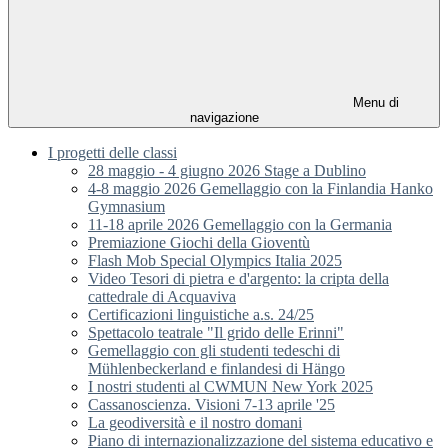
Menu di
navigazione
I progetti delle classi
28 maggio - 4 giugno 2026 Stage a Dublino
4-8 maggio 2026 Gemellaggio con la Finlandia Hanko
Gymnasium
11-18 aprile 2026 Gemellaggio con la Germania
Premiazione Giochi della Gioventù
Flash Mob Special Olympics Italia 2025
Video Tesori di pietra e d'argento: la cripta della
cattedrale di Acquaviva
Certificazioni linguistiche a.s. 24/25
Spettacolo teatrale "Il grido delle Erinni"
Gemellaggio con gli studenti tedeschi di
Mühlenbeckerland e finlandesi di Hängo
I nostri studenti al CWMUN New York 2025
Cassanoscienza. Visioni 7-13 aprile '25
La geodiversità e il nostro domani
Piano di internazionalizzazione del sistema educativo e