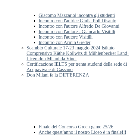
Giacomo Mazzariol incontra gli studenti
Incontro con l'autrice Giulia Poli Disanto
Incontro con l'autore Alfredo De Giovanni
Incontro con l'autore - Giancarlo Visitilli
Incontro con l'autore Visitilli
Incontro con Armin Greder
Scambio Culturale 17-23 maggio 2024 Istituto
Comprensivo Käthe Kollwitz di Mühlenbecker Land-
Liceo don Milani da Vinci
Certificazione IELTS per trenta studenti della sede di
Acquaviva e di Cassano
Don Milani fa la DIFFERENZA
Finale del Concorso Green game 25/26
Anche quest’anno il nostro Liceo è in finale!!!