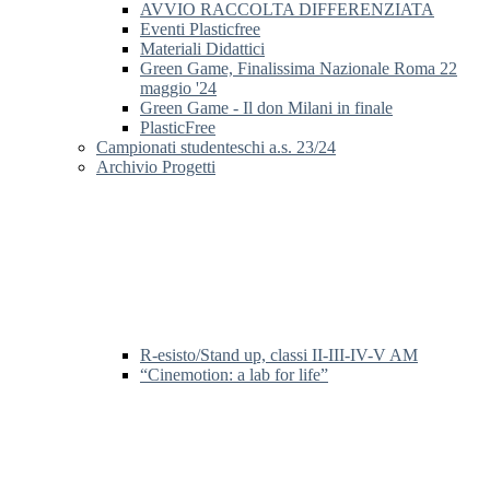
AVVIO RACCOLTA DIFFERENZIATA
Eventi Plasticfree
Materiali Didattici
Green Game, Finalissima Nazionale Roma 22
maggio '24
Green Game - Il don Milani in finale
PlasticFree
Campionati studenteschi a.s. 23/24
Archivio Progetti
R-esisto/Stand up, classi II-III-IV-V AM
“Cinemotion: a lab for life”