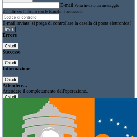
E-mail
Verrà inviato un messaggio
all'indirizzo indicato con le istruzioni necessarie.
E-mail inviata, si prega di controllare la casella di posta elettronica!
Errore
Chiudi
Successo
Chiudi
Informazione
Chiudi
Attendere...
Attendere il completamento dell'operazione...
Chiudi