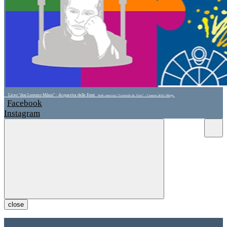
Liceo "don Lorenzo Milani" - Acquaviva delle Fonti
Sede associata "Leonardo da Vinci" - Cassano delle Murge
Facebook
Instagram
close