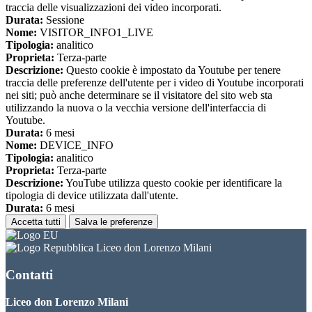
traccia delle visualizzazioni dei video incorporati.
Durata:
Sessione
Nome:
VISITOR_INFO1_LIVE
Tipologia:
analitico
Proprieta:
Terza-parte
Descrizione:
Questo cookie è impostato da Youtube per tenere
traccia delle preferenze dell'utente per i video di Youtube incorporati
nei siti; può anche determinare se il visitatore del sito web sta
utilizzando la nuova o la vecchia versione dell'interfaccia di
Youtube.
Durata:
6 mesi
Nome:
DEVICE_INFO
Tipologia:
analitico
Proprieta:
Terza-parte
Descrizione:
YouTube utilizza questo cookie per identificare la
tipologia di device utilizzata dall'utente.
Durata:
6 mesi
Accetta tutti
Salva le preferenze
Liceo don Lorenzo Milani
Contatti
Liceo don Lorenzo Milani