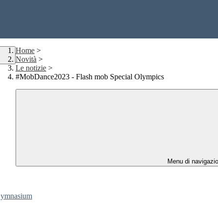
Home
>
Novità
>
Le notizie
>
#MobDance2023 - Flash mob Special Olympics
Menu di navigazi
 Gymnasium