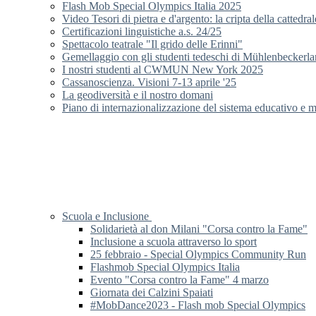
Flash Mob Special Olympics Italia 2025
Video Tesori di pietra e d'argento: la cripta della cattedr
Certificazioni linguistiche a.s. 24/25
Spettacolo teatrale "Il grido delle Erinni"
Gemellaggio con gli studenti tedeschi di Mühlenbeckerla
I nostri studenti al CWMUN New York 2025
Cassanoscienza. Visioni 7-13 aprile '25
La geodiversità e il nostro domani
Piano di internazionalizzazione del sistema educativo e m
Scuola e Inclusione
Solidarietà al don Milani "Corsa contro la Fame"
Inclusione a scuola attraverso lo sport
25 febbraio - Special Olympics Community Run
Flashmob Special Olympics Italia
Evento "Corsa contro la Fame" 4 marzo
Giornata dei Calzini Spaiati
#MobDance2023 - Flash mob Special Olympics