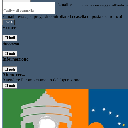
E-mail
Verrà inviato un messaggio all'indirizz
E-mail inviata, si prega di controllare la casella di posta elettronica!
Errore
Chiudi
Successo
Chiudi
Informazione
Chiudi
Attendere...
Attendere il completamento dell'operazione...
Chiudi