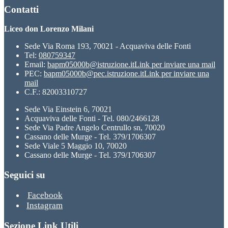
Contatti
Liceo don Lorenzo Milani
Sede Via Roma 193, 70021 - Acquaviva delle Fonti
Tel:
080759347
Email:
bapm05000b@istruzione.it
Link per inviare una mail
PEC:
bapm05000b@pec.istruzione.it
Link per inviare una
mail
C.F.: 82003310727
Sede Via Einstein 6, 70021
Acquaviva delle Fonti - Tel. 080/2466128
Sede Via Padre Angelo Centrullo sn, 70020
Cassano delle Murge - Tel. 379/1706307
Sede Viale 5 Maggio 10, 70020
Cassano delle Murge - Tel. 379/1706307
Seguici su
Facebook
Instagram
Sezione Link Utili