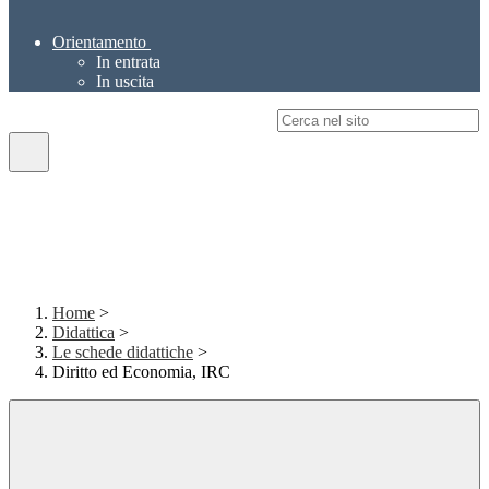
Orientamento
In entrata
In uscita
Campo di ricerca per le pagine del sito
Home
>
Didattica
>
Le schede didattiche
>
Diritto ed Economia, IRC