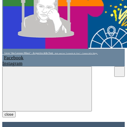
Liceo "don Lorenzo Milani" - Acquaviva delle Fonti
Sede associata "Leonardo da Vinci" - Cassano delle Murge
Facebook
Instagram
close