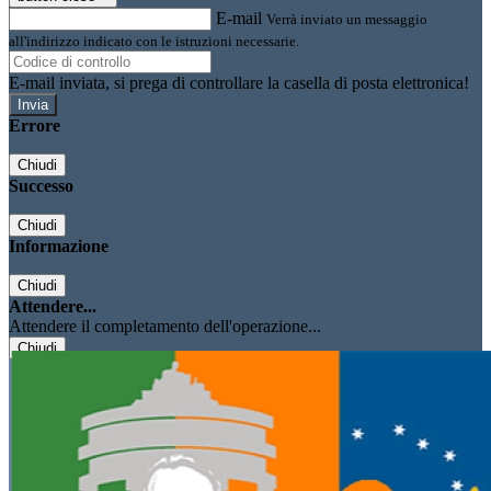
E-mail
Verrà inviato un messaggio
all'indirizzo indicato con le istruzioni necessarie.
E-mail inviata, si prega di controllare la casella di posta elettronica!
Errore
Chiudi
Successo
Chiudi
Informazione
Chiudi
Attendere...
Attendere il completamento dell'operazione...
Chiudi