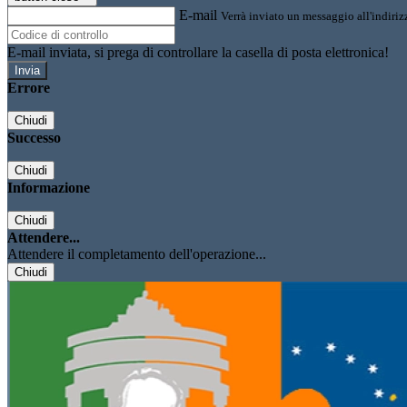
E-mail
Verrà inviato un messaggio all'indirizz
E-mail inviata, si prega di controllare la casella di posta elettronica!
Errore
Chiudi
Successo
Chiudi
Informazione
Chiudi
Attendere...
Attendere il completamento dell'operazione...
Chiudi