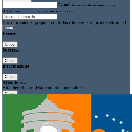
E-mail
Verrà inviato un messaggio
all'indirizzo indicato con le istruzioni necessarie.
E-mail inviata, si prega di controllare la casella di posta elettronica!
Errore
Chiudi
Successo
Chiudi
Informazione
Chiudi
Attendere...
Attendere il completamento dell'operazione...
Chiudi