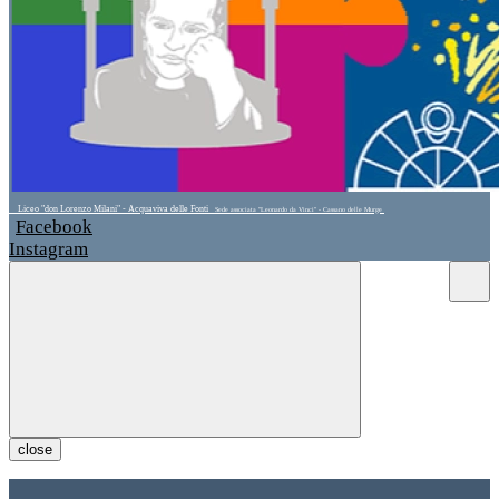
Liceo "don Lorenzo Milani" - Acquaviva delle Fonti
Sede associata "Leonardo da Vinci" - Cassano delle Murge
Facebook
Instagram
close