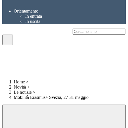
Orientamento
In entrata
In uscita
Campo di ricerca per le pagine del sito
Home
>
Novità
>
Le notizie
>
Mobilità Erasmus+ Svezia, 27-31 maggio