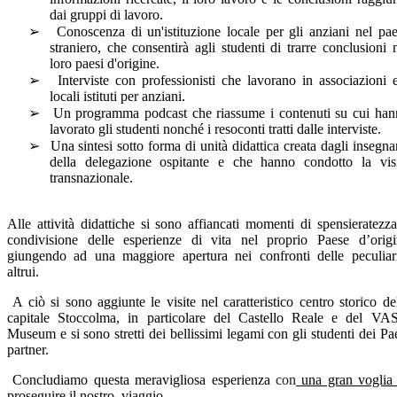
dai gruppi di lavoro.
➢
Conoscenza di un'istituzione locale per gli anziani nel pa
straniero, che consentirà agli studenti di trarre conclusioni 
loro paesi d'origine.
➢
Interviste con professionisti che lavorano in associazioni 
locali istituti per anziani.
➢
Un programma podcast che riassume i contenuti su cui han
lavorato gli studenti nonché i resoconti tratti dalle interviste.
➢
Una sintesi sotto forma di unità didattica creata dagli insegna
della delegazione ospitante e che hanno condotto la visi
transnazionale.
Alle attività didattiche si sono affiancati momenti di spensieratezz
condivisione delle esperienze di vita nel proprio Paese d’origi
giungendo ad una maggiore apertura nei confronti delle peculiari
altrui.
A ciò si sono aggiunte le visite nel caratteristico centro storico de
capitale Stoccolma, in particolare del Castello Reale e del VA
Museum e si sono stretti dei bellissimi legami con gli studenti dei Pa
partner.
Concludiamo questa meravigliosa esperienza
con
una gran voglia 
proseguire il nostro
viaggio ….