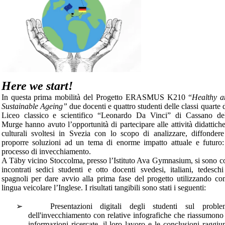
Here we start!
In questa prima mobilità del Progetto ERASMUS K210 “
Healthy a
Sustainable Ageing”
due docenti e quattro studenti delle classi quarte 
Liceo classico e scientifico “Leonardo Da Vinci” di Cassano del
Murge hanno avuto l’opportunità di partecipare alle attività didattich
culturali svoltesi in Svezia con lo scopo di
analizzare, diffonder
proporre soluzioni ad un tema di enorme impatto attuale e futuro:
processo di invecchiamento.
A Tӓby vicino Stoccolma, presso l’Istituto Ava Gymnasium, si sono c
incontrati sedici studenti e otto docenti svedesi, italiani, tedesch
spagnoli per dare avvio alla prima fase del progetto utilizzando c
lingua veicolare l’Inglese.
I risultati tangibili sono stati i seguenti:
➢
Presentazioni digitali degli studenti sul proble
dell'invecchiamento con relative infografiche che riassumono
informazioni ricercate, il loro lavoro e le conclusioni raggiu