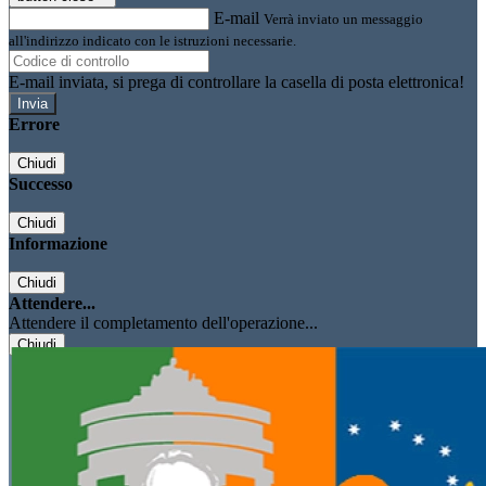
E-mail
Verrà inviato un messaggio
all'indirizzo indicato con le istruzioni necessarie.
E-mail inviata, si prega di controllare la casella di posta elettronica!
Errore
Chiudi
Successo
Chiudi
Informazione
Chiudi
Attendere...
Attendere il completamento dell'operazione...
Chiudi