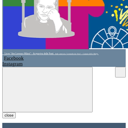
Liceo "don Lorenzo Milani" - Acquaviva delle Fonti
Sede associata "Leonardo da Vinci" - Cassano delle Murge
Facebook
Instagram
close