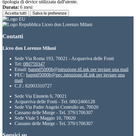
tipologia di device utilizzata dall'utente.
Durata:
6 mesi
Accetta tutti
Salva le preferenze
Liceo don Lorenzo Milani
Contatti
Liceo don Lorenzo Milani
Sede Via Roma 193, 70021 - Acquaviva delle Fonti
Tel:
080759347
Email:
bapm05000b@istruzione.it
Link per inviare una mail
PEC:
bapm05000b@pec.istruzione.it
Link per inviare una
mail
C.F.: 82003310727
Sede Via Einstein 6, 70021
Acquaviva delle Fonti - Tel. 080/2466128
Sede Via Padre Angelo Centrullo sn, 70020
Cassano delle Murge - Tel. 379/1706307
Sede Viale 5 Maggio 10, 70020
Cassano delle Murge - Tel. 379/1706307
Seguici su