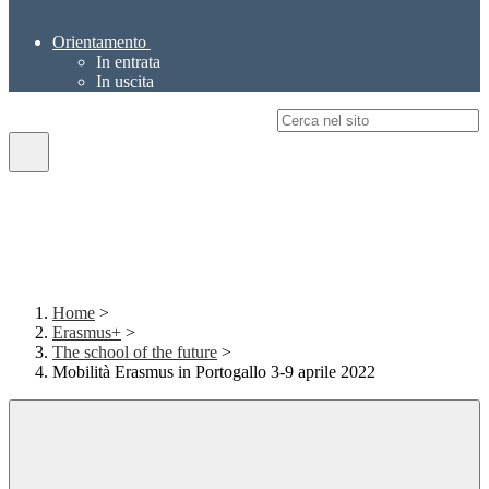
Orientamento
In entrata
In uscita
Campo di ricerca per le pagine del sito
Home
>
Erasmus+
>
The school of the future
>
Mobilità Erasmus in Portogallo 3-9 aprile 2022