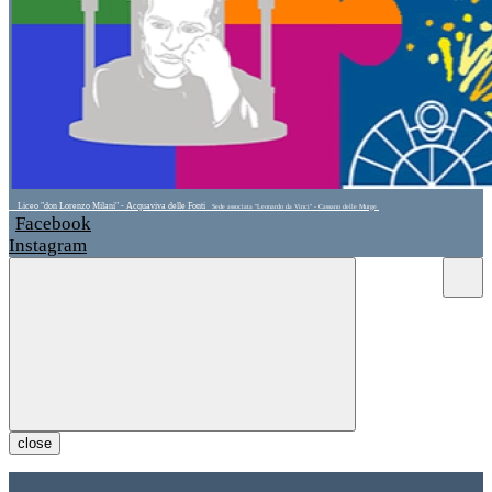
Liceo "don Lorenzo Milani" - Acquaviva delle Fonti
Sede associata "Leonardo da Vinci" - Cassano delle Murge
Facebook
Instagram
close