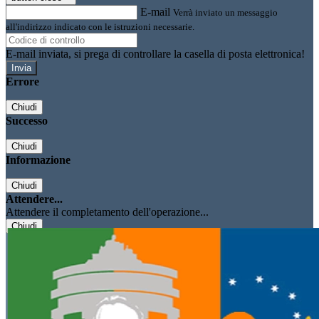
E-mail
Verrà inviato un messaggio
all'indirizzo indicato con le istruzioni necessarie.
E-mail inviata, si prega di controllare la casella di posta elettronica!
Errore
Chiudi
Successo
Chiudi
Informazione
Chiudi
Attendere...
Attendere il completamento dell'operazione...
Chiudi