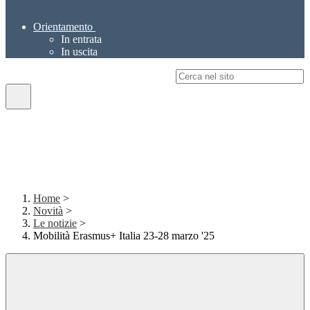
Orientamento
In entrata
In uscita
Campo di ricerca per le pagine del sito
Home
>
Novità
>
Le notizie
>
Mobilità Erasmus+ Italia 23-28 marzo '25